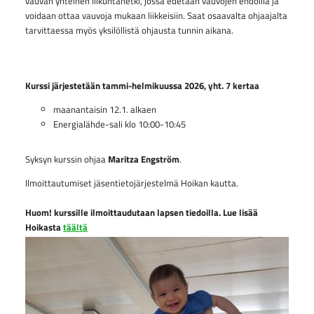
vauvan yhteinen liikuntahetki, jossa edetään vauvojen ehdoilla ja
voidaan ottaa vauvoja mukaan liikkeisiin. Saat osaavalta ohjaajalta
tarvittaessa myös yksilöllistä ohjausta tunnin aikana.
Kurssi järjestetään tammi-helmikuussa 2026, yht. 7 kertaa
maanantaisin 12.1. alkaen
Energialähde-sali klo 10:00-10:45
Syksyn kurssin ohjaa
Maritza Engström
.
Ilmoittautumiset jäsentietojärjestelmä Hoikan kautta.
Huom! kurssille ilmoittaudutaan lapsen tiedoilla. Lue lisää
Hoikasta
täältä