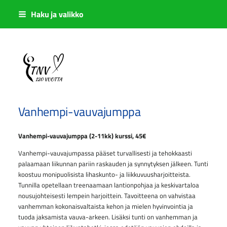
Siirry
Haku ja valikko
sivun
sisältöön
Sivuston etusivulle
Vanhempi-vauvajumppa
Vanhempi-vauvajumppa (2-11kk) kurssi, 45€
Vanhempi-vauvajumpassa pääset turvallisesti ja tehokkaasti
palaamaan liikunnan pariin raskauden ja synnytyksen jälkeen. Tunti
koostuu monipuolisista lihaskunto- ja liikkuvuusharjoitteista.
Tunnilla opetellaan treenaamaan lantionpohjaa ja keskivartaloa
nousujohteisesti lempein harjoittein. Tavoitteena on vahvistaa
vanhemman kokonaisvaltaista kehon ja mielen hyvinvointia ja
tuoda jaksamista vauva-arkeen. Lisäksi tunti on vanhemman ja