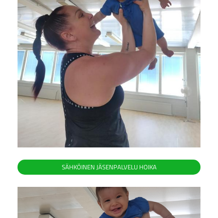
SÄHKÖINEN JÄSENPALVELU HOIKA