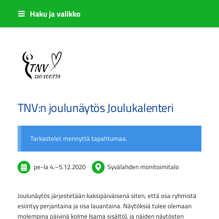
Siirry
Haku ja valikko
sivun
sisältöön
Sivuston etusivulle
TNV:n joulunäytös Joulukalenteri
Tarkastelet mennyttä tapahtumaa.
pe-la
4.
–
5.12.2020
Syvälahden monitoimitalo
Joulunäytös järjestetään kaksipäiväisenä siten, että osa ryhmistä
esiintyy perjantaina ja osa lauantaina. Näytöksiä tulee olemaan
molempina päivinä kolme (sama sisältö), ja näiden näytösten