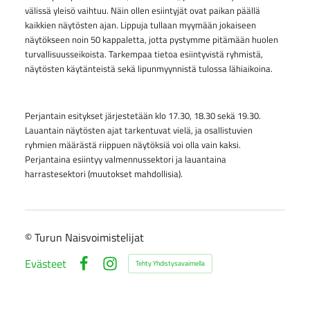
välissä yleisö vaihtuu. Näin ollen esiintyjät ovat paikan päällä
kaikkien näytösten ajan. Lippuja tullaan myymään jokaiseen
näytökseen noin 50 kappaletta, jotta pystymme pitämään huolen
turvallisuusseikoista. Tarkempaa tietoa esiintyvistä ryhmistä,
näytösten käytänteistä sekä lipunmyynnistä tulossa lähiaikoina.
Perjantain esitykset järjestetään klo 17.30, 18.30 sekä 19.30.
Lauantain näytösten ajat tarkentuvat vielä, ja osallistuvien
ryhmien määrästä riippuen näytöksiä voi olla vain kaksi.
Perjantaina esiintyy valmennussektori ja lauantaina
harrastesektori (muutokset mahdollisia).
©
Turun Naisvoimistelijat
Evästeet
Tehty Yhdistysavaimella
Facebook
Instagram