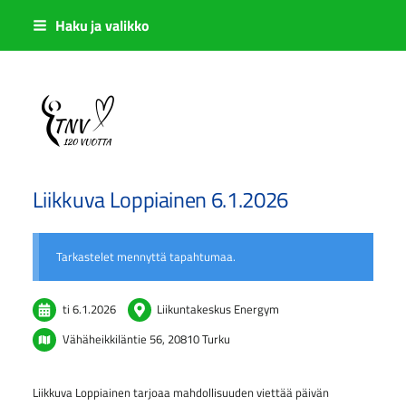
Siirry
Haku ja valikko
sivun
sisältöön
Sivuston etusivulle
Liikkuva Loppiainen 6.1.2026
Tarkastelet mennyttä tapahtumaa.
ti 6.1.2026
Liikuntakeskus Energym
Vähäheikkiläntie 56, 20810 Turku
Liikkuva Loppiainen tarjoaa mahdollisuuden viettää päivän