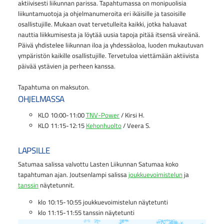
aktiivisesti liikunnan parissa. Tapahtumassa on monipuolisia
liikuntamuotoja ja ohjelmanumeroita eri ikäisille ja tasoisille
osallistujille. Mukaan ovat tervetulleita kaikki, jotka haluavat
nauttia liikkumisesta ja löytää uusia tapoja pitää itsensä vireänä.
Päivä yhdistelee liikunnan iloa ja yhdessäoloa, luoden mukautuvan
ympäristön kaikille osallistujille. Tervetuloa viettämään aktiivista
päivää ystävien ja perheen kanssa.
Tapahtuma on maksuton.
OHJELMASSA
KLO 10:00-11:00
TNV-Power
/ Kirsi H.
KLO 11:15-12:15
Kehonhuolto
/ Veera S.
LAPSILLE
Satumaa salissa valvottu Lasten Liikunnan Satumaa koko
tapahtuman ajan. Joutsenlampi salissa
joukkuevoimistelun
ja
tanssin
näytetunnit.
klo 10:15-10:55 joukkuevoimistelun näytetunti
klo 11:15-11:55 tanssin näytetunti