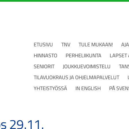
ETUSIVU
TNV
TULE MUKAAN!
AJ
HINNASTO
PERHELIIKUNTA
LAPSET
SENIORIT
JOUKKUEVOIMISTELU
TAN
TILAVUOKRAUS JA OHJELMAPALVELUT
YHTEISTYÖSSÄ
IN ENGLISH
PÅ SVEN
s 29.11.