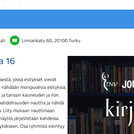
ali
Linnankatu 60, 20100 Turku
ja 16
estä, jossa esitykset vievät
a nähdään monipuolisia esityksiä,
 ja tanssin kauneuden ja ilon.
mahdollisuuden nauttia ja nähdä
ta. Liity mukaan nauttimaan
näytös järjestetään kahdessa
ytökseen. Osa ryhmistä esiintyy