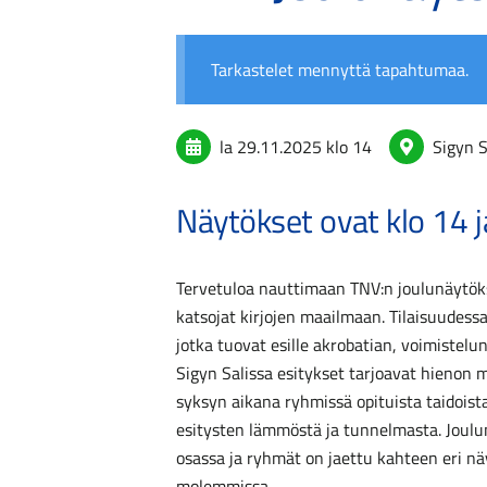
Tarkastelet mennyttä tapahtumaa.
la 29.11.2025
klo 14
Sigyn S
Näytökset ovat klo 14 
Tervetuloa nauttimaan TNV:n joulunäytöks
katsojat kirjojen maailmaan. Tilaisuudess
jotka tuovat esille akrobatian, voimistelun
Sigyn Salissa esitykset tarjoavat hienon 
syksyn aikana ryhmissä opituista taidois
esitysten lämmöstä ja tunnelmasta. Joulu
osassa ja ryhmät on jaettu kahteen eri nä
molemmissa.