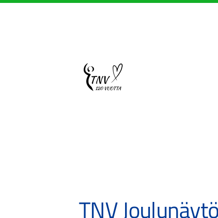
Siirry
sivun
sisältöön
Sivuston etusivulle
TNV Joulunäytö