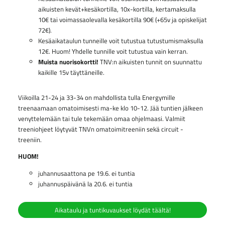
aikuisten kevät+kesäkortilla, 10x-kortilla, kertamaksulla
10€ tai voimassaolevalla kesäkortilla 90€ (+65v ja opiskelijat
72€).
Kesäaikataulun tunneille voit tutustua tutustumismaksulla
12€. Huom! Yhdelle tunnille voit tutustua vain kerran.
Muista nuorisokortti!
TNV:n aikuisten tunnit on suunnattu
kaikille 15v täyttäneille.
Viikoilla 21-24 ja 33-34 on mahdollista tulla Energymille
treenaamaan omatoimisesti ma-ke klo 10-12. Jää tuntien jälkeen
venyttelemään tai tule tekemään omaa ohjelmaasi. Valmiit
treeniohjeet löytyvät TNVn omatoimitreeniin sekä circuit -
treeniin.
HUOM!
juhannusaattona pe 19.6. ei tuntia
juhannuspäivänä la 20.6. ei tuntia
Aikataulu ja tuntikuvaukset löydät täältä!