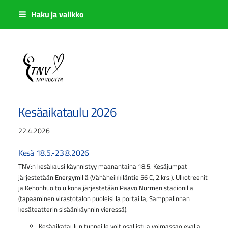
Siirry
Haku ja valikko
sivun
sisältöön
Sivuston etusivulle
Kesäaikataulu 2026
22.4.2026
Kesä 18.5.-23.8.2026
TNV:n kesäkausi käynnistyy maanantaina 18.5. Kesäjumpat
järjestetään Energymillä (Vähäheikkiläntie 56 C, 2.krs.). Ulkotreenit
ja Kehonhuolto ulkona järjestetään Paavo Nurmen stadionilla
(tapaaminen virastotalon puoleisilla portailla, Samppalinnan
kesäteatterin sisäänkäynnin vieressä).
Kesäaikataulun tunneille voit osallistua voimassaolevalla