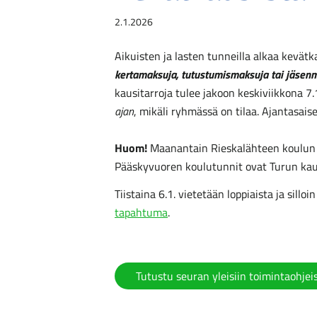
2.1.2026
Aikuisten ja lasten tunneilla alkaa kevät
kertamaksuja, tutustumismaksuja tai jäsenmak
kausitarroja tulee jakoon keskiviikkona 7
ajan
, mikäli ryhmässä on tilaa. Ajantasais
Huom!
Maanantain Rieskalähteen koulun tu
Pääskyvuoren koulutunnit ovat Turun kaup
Tiistaina 6.1. vietetään loppiaista ja sill
tapahtuma
.
Tutustu seuran yleisiin toimintaohjeis