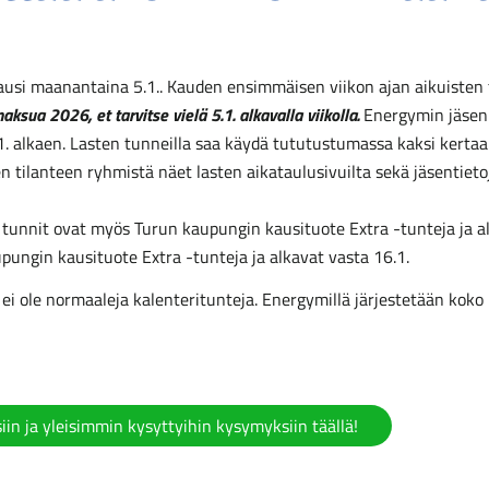
kausi maanantaina 5.1.. Kauden ensimmäisen viikon ajan aikuisten 
sua 2026, et tarvitse vielä 5.1. alkavalla viikolla.
Energymin jäsen
.1. alkaen. Lasten tunneilla saa käydä tututustumassa kaksi kert
en tilanteen ryhmistä näet lasten aikataulusivuilta sekä jäsentiet
nnit ovat myös Turun kaupungin kausituote Extra -tunteja ja alk
ungin kausituote Extra -tunteja ja alkavat vasta 16.1.
oin ei ole normaaleja kalenteritunteja. Energymillä järjestetään ko
iin ja yleisimmin kysyttyihin kysymyksiin täällä!