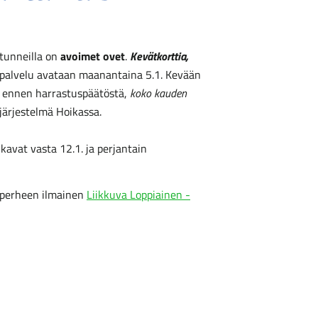
tunneilla on
avoimet ovet
.
Kevätkorttia,
palvelu avataan maanantaina 5.1. Kevään
aa ennen harrastuspäätöstä,
koko kauden
ojärjestelmä Hoikassa.
avat vasta 12.1. ja perjantain
ko perheen ilmainen
Liikkuva Loppiainen -