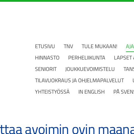
ETUSIVU
TNV
TULE MUKAAN!
AJ
HINNASTO
PERHELIIKUNTA
LAPSET
SENIORIT
JOUKKUEVOIMISTELU
TAN
TILAVUOKRAUS JA OHJELMAPALVELUT
YHTEISTYÖSSÄ
IN ENGLISH
PÅ SVEN
rttaa avoimin ovin maana