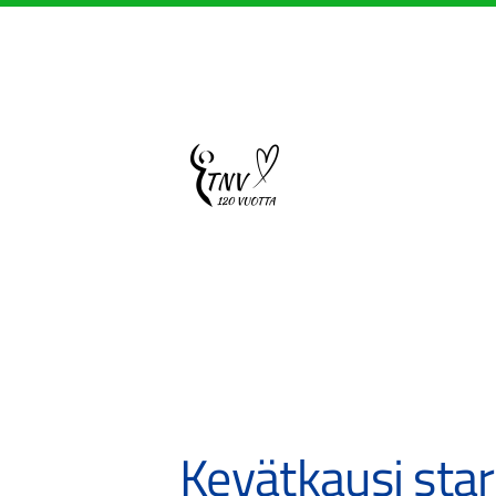
Siirry
sivun
sisältöön
Sivuston etusivulle
Kevätkausi sta