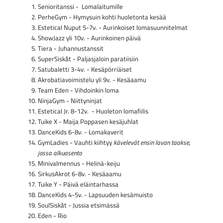
Senioritanssi - Lomalaitumille
PerheGym - Hymysuin kohti huoletonta kesää
Estetical Nuput 5-7v. - Aurinkoiset lomasuunnitelmat
ShowJazz yli 10v. - Aurinkoinen päivä
Tiera - Juhannustanssit
SuperSiskåt - Paljasjaloin paratiisiin
Satubaletti 3-4v. - Kesäpörriäiset
Akrobatiavoimistelu yli 9v. - Kesäaamu
Team Eden - Vihdoinkin loma
NinjaGym - Niittyninjat
Estetical Jr. 8-12v. - Huoleton lomafiilis
Tuike X - Maija Poppasen kesäjuhlat
DanceKids 6-8v. - Lomakaverit
GymLadies - Vauhti kiihtyy
kävelevät ensin lavan taakse,
jossa alkuasento
Minivalmennus - Helinä-keiju
SirkusAkrot 6-8v. - Kesäaamu
Tuike Y - Päivä eläintarhassa
DanceKids 4-5v. - Lapsuuden kesämuisto
SoulSiskåt - Jussia etsimässä
Eden - Rio