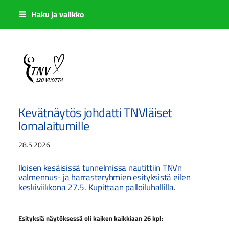
Siirry
Haku ja valikko
sivun
sisältöön
Sivuston etusivulle
Kevätnäytös johdatti TNVläiset
lomalaitumille
28.5.2026
Iloisen kesäisissä tunnelmissa nautittiin TNVn
valmennus- ja harrasteryhmien esityksistä eilen
keskiviikkona 27.5. Kupittaan palloiluhallilla.
Esityksiä näytöksessä oli kaiken kaikkiaan 26 kpl: