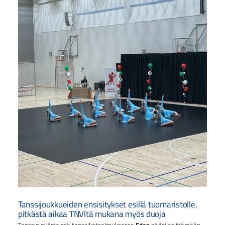
Tanssijoukkueiden ensisitykset esillä tuomaristolle,
pitkästä aikaa TNVltä mukana myös duoja