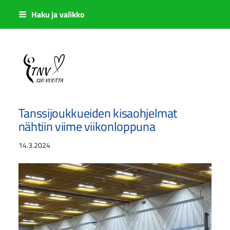
Siirry
Haku ja valikko
sivun
sisältöön
Sivuston etusivulle
Tanssijoukkueiden kisaohjelmat
nähtiin viime viikonloppuna
14.3.2024