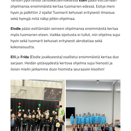
Tanssin pyörteissä tanssikatselmuksessa
Eden
pääsi esittämään
ohjelmansa ensimmäistä kertaa tuomarien edessä. Esitys meni
hyvin ja palkittiin 2 sijalla! Tuomarit kehuivat erityisesti ilmaisua
sekä hymyjä mitä näkyi pitkin ohjelmaa.
Elodie
pääsi esittämään seireeni ohjelmansa ensimmäistä kertaa
myös tuomarien eteen. Vaikka sijoitusta ei tullut, niin ohjelma sujui
hyvin sekä tuomarit kehuivat erityisesti akrobatiaa sekä
kokonaisuutta.
Elli
ja
Frida
(Elodie joukkueesta) osallistui ensimmäistä kertaa duo
sarjaan. Heidän ystävyydestä kertova ohjelma sujui hienosti ja
iloisin mielin jatkamme duon hiomista seuraaviin kisoihin!