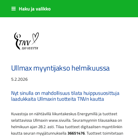
Siirry
Haku ja valikko
sivun
sisältöön
Sivuston etusivulle
Ullmax myyntijakso helmikuussa
5.2.2026
Nyt sinulla on mahdollisuus tilata huippusuosittuja
laadukkaita Ullmaxin tuotteita TNVn kautta
Kuvastoja on nähtävillä liikuntakeskus Energymillä ja tuotteet
selattavissa Ullmaxin www.sivuilla. Seuramyynnin tilausaikaa on
helmikuun ajan 28.2. asti. Tilaa tuotteet digitaalisen myyntilinkin
kautta seuran myyjätunnuksella
36651476
. Tuotteet toimitetaan