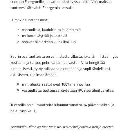
suoraan Energymille ja ovat noudettavissa sieltä. Voit maksaa
tuotteesi kätevästi Energymin kassalla.
Ullmaxin tuotteet ovat:
vastuullisia, laadukkaita ja lämpimiä
mukavia käyttää ja kestäviä
sopivat niin arkeen kuin ulkoiluun
Suurin osa tuotteista on valmistettu villasta, joka lämmittää myös
kosteana ja tuntuu pehmeältä ihoa vasten. Villa hengittää
luonnollisesti, pysyy raikkaana pidempään ja sopii täydellisesti
aktiiviseen ulkoilmaelämään.
mm. aluskerrastot ovat 100% merinovillaa
vastuullista: tuotteissa käytetään RWS sertifioitua villaa
Tuotteilla on alusvaatteita lukuunottamatta 14 päivän vaihto. ja
palautusoikeus.
Ostamalla Ullmaxia tuet Turun Naisvoimistelijoiden lasten ja nuorten