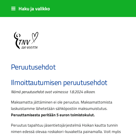
Siirry
Haku ja valikko
sivun
sisältöön
Sivuston etusivulle
Peruutusehdot
Ilmoittautumisen peruutusehdot
Nämä peruutusehdot ovat voimassa 1.8.2024 alkaen.
Maksamatta jättäminen ei ole peruutus. Maksamattomista
laskuistamme lähetetään sähköpostiin maksumuistutus.
Peruuttamisesta peritään 5 euron toimistokulut.
Peruutus tapahtuu jäsentietojärjestelmä Hoikan kautta tunnin
nimen edessä olevaa roskakori-kuvaketta painamalla. Voit myös