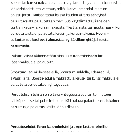
kausi- tai kurssimaksun osuuden käyttämättä jääneistä tunneista,
lääkärintodistusta vastaan, mikäli korvausmahdollisuus on
poissuljettu.
Muissa tapauksissa kauden aikana tehdyistä
peruutuksista palautetaan max. 50% käyttämättä jääneiden
tuntien kausi- ja kurssimaksusta. Yksittäisistä tai muutaman viikon
peruutuksista ei palauteta kausi- ja kurssimaksuja.
Huom –
palautukset koskevat ainoastaan yli 4 viikon yhtäjaksoista
peruutusta.
Palautuksista vähennetään aina 10 euron toimistokulut.
Jäsenmaksua ei palauteta.
Smartum- tai virikeseteleillä, Smartum saldolla, Edenredillä,
ePassilla tai Boostii-edulla maksettuja kausi- tai kurssimaksuja ei
palauteta peruutuksen yhteydessä.
Peruutuksen tekijän on oltava yhteydessä seuran toimistoon
sähköpostitse tai puhelimitse, mikäli haluaa palautuksen. Jokainen
peruutus ja palautus käsitellään erikseen.
Peruutusehdot Turun Naisvoimistelijat ry:n lasten leireille