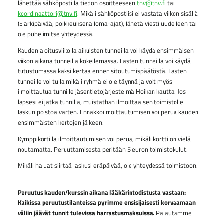
lähettää sähköpostilla tiedon osoitteeseen
tnv@tnv.fi
tai
koordinaattori@tnv.fi
. Mikäli sähköpostiisi ei vastata viikon sisällä
(5 arkipäivää, poikkeuksena loma-ajat), lähetä viesti uudelleen tai
ole puhelimitse yhteydessä.
Kauden aloitusviikolla aikuisten tunneilla voi käydä ensimmäisen
viikon aikana tunneilla kokeilemassa. Lasten tunneilla voi käydä
tutustumassa kaksi kertaa ennen sitoutumispäätöstä. Lasten
tunneille voi tulla mikäli ryhmä ei ole täynnä ja voit myös
ilmoittautua tunnille jäsentietojärjestelmä Hoikan kautta. Jos
lapsesi ei jatka tunnilla, muistathan ilmoittaa sen toimistolle
laskun poistoa varten. Ennakkoilmoittautumisen voi perua kauden
ensimmäisten kertojen jälkeen.
Kymppikortilla ilmoittautumisen voi perua, mikäli kortti on vielä
noutamatta. Peruuttamisesta peritään 5 euron toimistokulut.
Mikäli haluat siirtää laskusi eräpäivää, ole yhteydessä toimistoon.
Peruutus kauden/kurssin aikana lääkärintodistusta vastaan:
Kaikissa peruutustilanteissa pyrimme ensisijaisesti korvaamaan
väliin jäävät tunnit tulevissa harrastusmaksuissa.
Palautamme