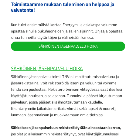
Toimintaamme mukaan tuleminen on helppoa ja
vaivatonta!
Kun tulet ensimmäistä kertaa Energymille asiakaspalvelumme
opastaa sinulle pukuhuoneiden ja salien sijainnit. Ohjaaja opastaa
sinua tunneilla käytäntöjen ja välineistön kanssa.
SÄHKÖINEN JÄSENPALVELU HOIKA
SÄHKÖINEN JÄSENPALVELU HOIKA
Sähköinen jäsenpalvelu toimii TNV:n ilmoittautumispalveluna ja
jäsenrekisterinä. Voit rekisteröidä itseni palveluun tai voimme
tehdä sen puolestasi. Rekisteröitymisen yhteydessä saat itsellesi
käyttäjätunnuksen ja salasanan. Tunnuksilla pääset kirjautumaan
palveluun, jossa pääset siis ilmoittautumaan kaudelle,
liikuntaryhmiin (aikuisten erikoisryhmät sekä lapset & nuoret),
luomaan jäsenmaksun ja muokkaamaan omia tietojasi.
Sähköiseen jäsenpalveluun rekisteröidytään ainoastaan kerran,
jos olet jo aikaisemmin rekisteröitynyt, ovat käyttäjätunnuksesi