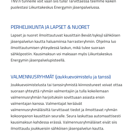
TNV:n tunneille voit vaan siis tulla! Tarvittaessa teemme kaiken
puolestasi Liikuntakeskus Energymin jäsenpalvelussa.
PERHELIIKUNTA JA LAPSET & NUORET
Lapset ja nuoret ilmoittautuvat kausittain (kevät/syksy) sähköisen
jäsenpalvelun kautta haluamiinsa harrasteryhmiin. Ohjelma luo
ilmoittautumisen yhteydessä laskun, mikä tulee suoraan
sähköpostiin. Kausimaksun voi maksaan myös Liikuntakeskus
Energymin jäsenpalvelupisteellä.
VALMENNUSRYHMÄT (joukkuevoimistelu ja tanssi)
Joukkuevoimistelusta tai tanssiryhmistä kiinnostuneet voivat ottaa
suoraan yhteyttä ryhmän valmentajiin ja tulla kokeilemaan
valmennusryhmän harjoituksiin sovittuaan asiasta ensin
valmentajan kanssa. Valmentajat keräävät
valmennusryhmäläisiltä tarvittavat tiedot ja ilmoittavat ryhmän
kokoonpanon kausittain seuralle. Seura laskuttaa automaattisesti
kausimaksun kahdessa erässä. Valmennusryhmäläiset eivät siis
ilmoittaudu joukkueisiin sähköisen jäsenpalvelun kautta.