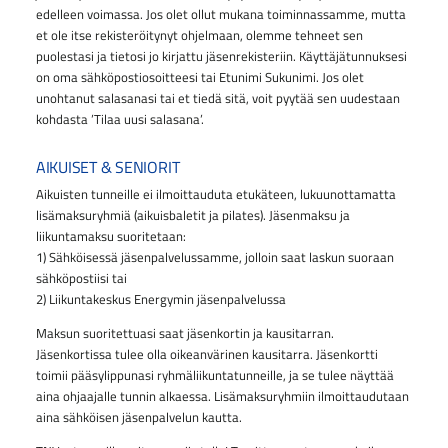
edelleen voimassa. Jos olet ollut mukana toiminnassamme, mutta
et ole itse rekisteröitynyt ohjelmaan, olemme tehneet sen
puolestasi ja tietosi jo kirjattu jäsenrekisteriin. Käyttäjätunnuksesi
on oma sähköpostiosoitteesi tai Etunimi Sukunimi. Jos olet
unohtanut salasanasi tai et tiedä sitä, voit pyytää sen uudestaan
kohdasta ’Tilaa uusi salasana’.
AIKUISET & SENIORIT
Aikuisten tunneille ei ilmoittauduta etukäteen, lukuunottamatta
lisämaksuryhmiä (aikuisbaletit ja pilates). Jäsenmaksu ja
liikuntamaksu suoritetaan:
1) Sähköisessä jäsenpalvelussamme, jolloin saat laskun suoraan
sähköpostiisi tai
2) Liikuntakeskus Energymin jäsenpalvelussa
Maksun suoritettuasi saat jäsenkortin ja kausitarran.
Jäsenkortissa tulee olla oikeanvärinen kausitarra. Jäsenkortti
toimii pääsylippunasi ryhmäliikuntatunneille, ja se tulee näyttää
aina ohjaajalle tunnin alkaessa. Lisämaksuryhmiin ilmoittaudutaan
aina sähköisen jäsenpalvelun kautta.