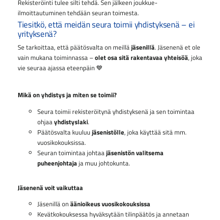
Rekisteröinti tulee silti tehdä. Sen jälkeen joukkue-
ilmoittautuminen tehdään seuran toimesta.
Tiesitkö, että meidän seura toimii yhdistyksenä – ei
yrityksenä?
Se tarkoittaa, että päätösvalta on meillä
jäsenillä
.
Jäsenenä et ole
vain mukana toiminnassa –
olet osa sitä rakentavaa yhteisöä
, joka
vie seuraa ajassa eteenpäin 💙
Mikä on yhdistys ja miten se toimii?
Seura toimii rekisteröitynä yhdistyksenä ja sen toimintaa
ohjaa
yhdistyslaki
.
Päätösvalta kuuluu
jäsenistölle
, joka käyttää sitä mm.
vuosikokouksissa.
Seuran toimintaa johtaa
jäsenistön
valitsema
puheenjohtaja
ja muu johtokunta.
Jäsenenä voit vaikuttaa
Jäsenillä on
äänioikeus vuosikokouksissa
Kevätkokouksessa hyväksytään tilinpäätös ja annetaan