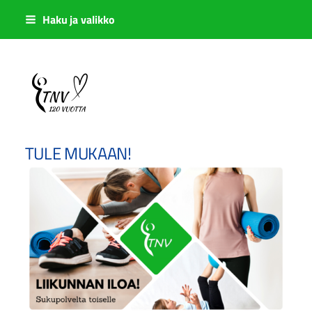
Siirry
Haku ja valikko
sivun
sisältöön
Sivuston etusivulle
TULE MUKAAN!