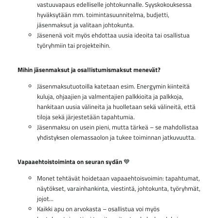
vastuuvapaus edelliselle johtokunnalle. Syyskokouksessa
hyväksytään mm. toimintasuunnitelma, budjetti,
jäsenmaksut ja valitaan johtokunta.
Jäsenenä voit myös ehdottaa uusia ideoita tai osallistua
työryhmiin tai projekteihin.
Mihin jäsenmaksut ja osallistumismaksut menevät?
Jäsenmaksutuotoilla katetaan esim. Energymin kiinteitä
kuluja, ohjaajien ja valmentajien palkkioita ja palkkoja,
hankitaan uusia välineita ja huolletaan sekä välineitä, että
tiloja sekä järjestetään tapahtumia.
Jäsenmaksu on usein pieni, mutta tärkeä – se mahdollistaa
yhdistyksen olemassaolon ja tukee toiminnan jatkuvuutta.
Vapaaehtoistoiminta on seuran sydän
💙
Monet tehtävät hoidetaan vapaaehtoisvoimin: tapahtumat,
näytökset, varainhankinta, viestintä, johtokunta, työryhmät,
jojot...
Kaikki apu on arvokasta – osallistua voi myös