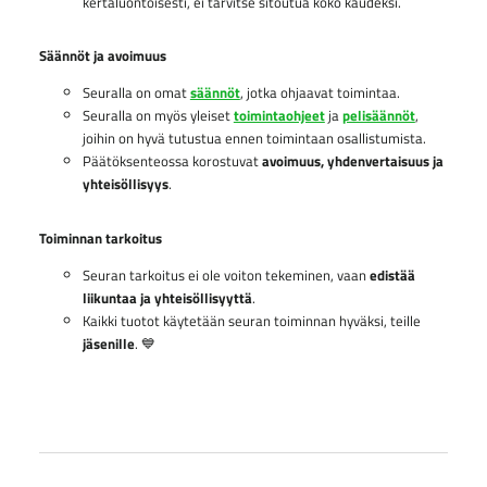
kertaluontoisesti, ei tarvitse sitoutua koko kaudeksi.
Säännöt ja avoimuus
Seuralla on omat
säännöt
, jotka ohjaavat toimintaa.
Seuralla on myös yleiset
toimintaohjeet
ja
pelisäännöt
,
joihin on hyvä tutustua ennen toimintaan osallistumista.
Päätöksenteossa korostuvat
avoimuus, yhdenvertaisuus ja
yhteisöllisyys
.
Toiminnan tarkoitus
Seuran tarkoitus ei ole voiton tekeminen, vaan
edistää
liikuntaa ja yhteisöllisyyttä
.
Kaikki tuotot käytetään seuran toiminnan hyväksi, teille
jäsenille
. 💙