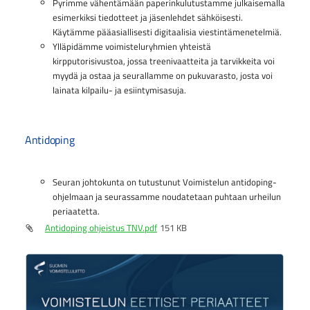
Pyrimme vähentämään paperinkulutustamme julkaisemalla
esimerkiksi tiedotteet ja jäsenlehdet sähköisesti.
Käytämme pääasiallisesti digitaalisia viestintämenetelmiä.
Ylläpidämme voimisteluryhmien yhteistä
kirpputorisivustoa, jossa treenivaatteita ja tarvikkeita voi
myydä ja ostaa ja seurallamme on pukuvarasto, josta voi
lainata kilpailu- ja esiintymisasuja.
Antidoping
Seuran johtokunta on tutustunut Voimistelun antidoping-
ohjelmaan ja seurassamme noudatetaan puhtaan urheilun
periaatetta.
Antidoping ohjeistus TNV.pdf
151 KB