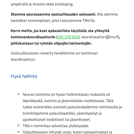
ympäristö ja ilmasto sekä antidoping.
Otamme seurassamme vastuullisuuden vakavasti.
Alla olemme
luetelleet toimenpiteet, joita toteutamme TNV:llä.
Kerro meille, jos koet epäasiallista käytöstä: ota yhteyttä
toiminnankoordinaattoriin
(
050 378 9929
, koordinaattori@tnv.fi)
,
johtokuntaan tai ryhmän ohjaajiin/valmentajiin.
Vastuullisuuteen nimetty henkilömme on toiminnan
koordinaattori.
Hyvä hallinto
Seuran toiminta on hyvän hallintotavan mukaista eli
läpinäkyvää, avointa ja jäsenistöään osallistavaa. Tätä
tukee esimerkiksi avoimet palauteväylämme nettisivuilla ja
toimitilojemme palautelaatikko, jäsenkyselyt ja
ajankohtaiset tiedotteet tai jäsenkirjeet.
TNV:n toimintaa velvoittaa yhdistyslaki.
Työsuhteeseen liittyvät asiat, kuten työsopimukset ja