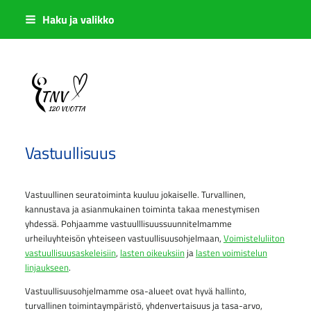
Siirry
Haku ja valikko
sivun
sisältöön
Sivuston etusivulle
Vastuullisuus
Vastuullinen seuratoiminta kuuluu jokaiselle. Turvallinen,
kannustava ja asianmukainen toiminta takaa menestymisen
yhdessä. Pohjaamme vastuulllisuussuunnitelmamme
urheiluyhteisön yhteiseen vastuullisuusohjelmaan,
Voimisteluliiton
vastuullisuusaskeleisiin
,
lasten oikeuksiin
ja
lasten voimistelun
linjaukseen
.
Vastuullisuusohjelmamme osa-alueet ovat hyvä hallinto,
turvallinen toimintaympäristö, yhdenvertaisuus ja tasa-arvo,