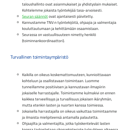
taloushallinto ovat asianmukaiset ja yhdistyslain mukaiset.
Kohtelemme jokaista työntekijää tasa-arvoisesti.
Seuran säännöt
ovat ajantaisesti päivitetty.
Kannustamme TNV:n työntekijöitä, ohjaajia ja valmentajia
kouluttautumaan ja kehittämään osaamistaan.
Seurassa on vastuullisuuteen nimetty henkilö
(toiminnankoordinaattori).
Turvallinen toimintaympäristö
Kaikilla on oikeus koskemattomuuteen, kunnioittavaan
kohteluun ja osallistavaan toimintaan. Luomme
tunneillamme positiivisen ja kannustavan ilmapiirin
jokaiselle harrastajalle. Toimintamme kulmakivi on ennen
kaikkea terveellisyys ja turvallisuus jokaisen ikäryhmän,
mutta etenkin lasten ja nuorten kanssa toimiessa.
Jokaisella harrastajalla on oikeus vaikuttaa toimintaamme
ja ilmaista mielipiteensä antamalla palautetta.
Ohjaajilta ja valmentajilta, jotka työskentelevät lasten
kanssa tarkastetaan rikosrekisteriote työsuhteen alkaessa.