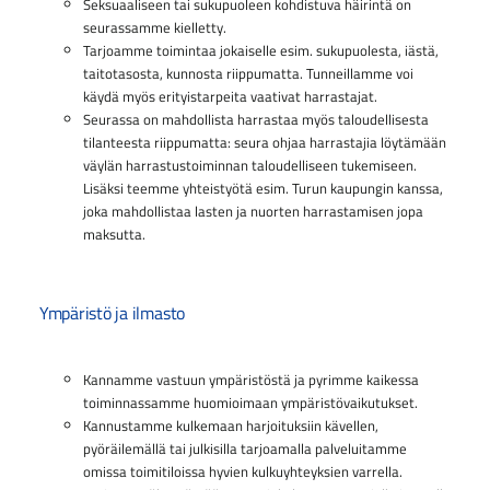
Seksuaaliseen tai sukupuoleen kohdistuva häirintä on
seurassamme kielletty.
Tarjoamme toimintaa jokaiselle esim. sukupuolesta, iästä,
taitotasosta, kunnosta riippumatta. Tunneillamme voi
käydä myös erityistarpeita vaativat harrastajat.
Seurassa on mahdollista harrastaa myös taloudellisesta
tilanteesta riippumatta: seura ohjaa harrastajia löytämään
väylän harrastustoiminnan taloudelliseen tukemiseen.
Lisäksi teemme yhteistyötä esim. Turun kaupungin kanssa,
joka mahdollistaa lasten ja nuorten harrastamisen jopa
maksutta.
Ympäristö ja ilmasto
Kannamme vastuun ympäristöstä ja pyrimme kaikessa
toiminnassamme huomioimaan ympäristövaikutukset.
Kannustamme kulkemaan harjoituksiin kävellen,
pyöräilemällä tai julkisilla tarjoamalla palveluitamme
omissa toimitiloissa hyvien kulkuyhteyksien varrella.