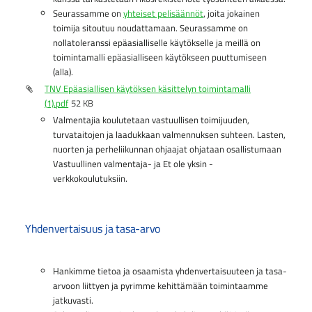
Seurassamme on
yhteiset pelisäännöt
, joita jokainen
toimija sitoutuu noudattamaan. Seurassamme on
nollatoleranssi epäasialliselle käytökselle ja meillä on
toimintamalli epäasialliseen käytökseen puuttumiseen
(alla).
TNV Epäasiallisen käytöksen käsittelyn toimintamalli
(1).pdf
52 KB
Valmentajia koulutetaan vastuullisen toimijuuden,
turvataitojen ja laadukkaan valmennuksen suhteen. Lasten,
nuorten ja perheliikunnan ohjaajat ohjataan osallistumaan
Vastuullinen valmentaja- ja Et ole yksin -
verkkokoulutuksiin.
Yhdenvertaisuus ja tasa-arvo
Hankimme tietoa ja osaamista yhdenvertaisuuteen ja tasa-
arvoon liittyen ja pyrimme kehittämään toimintaamme
jatkuvasti.