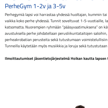
PerheGym 1-2v ja 3-5v
Perhegymiä lapsi voi harrastaa yhdessä huoltajan, kummin ta
vaikka koko perhe yhdessä. Tunnit soveltuvat 1-5-vuotiaille, l
katsomatta. Nuorempien ryhmään ”pääsyvaatimuksena” on käv
avustuksella perhe johdatellaan perusliikuntataitojen saloihin
perheakrobatian perusteita sekä tutustumaan voimistelullisiin 
Tunneilla käytetään myös musiikkia ja loruja sekä tutustutaan er
Ilmoittautumiset jäsentietojärjestelmä Hoikan kautta lapsen t