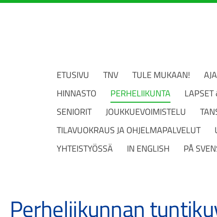
ETUSIVU
TNV
TULE MUKAAN!
AJ
HINNASTO
PERHELIIKUNTA
LAPSET
SENIORIT
JOUKKUEVOIMISTELU
TAN
TILAVUOKRAUS JA OHJELMAPALVELUT
YHTEISTYÖSSÄ
IN ENGLISH
PÅ SVEN
Perheliikunnan tuntik