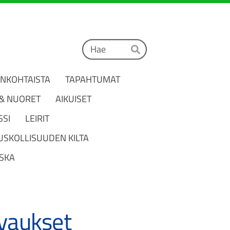
Haku
Hae
ANKOHTAISTA
TAPAHTUMAT
 & NUORET
AIKUISET
SSI
LEIRIT
USKOLLISUUDEN KILTA
SKA
uvaukset