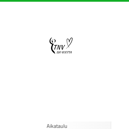
Siirry
sivun
sisältöön
Sivuston etusivulle
Aikataulu