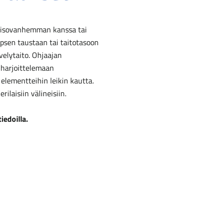
i isovanhemman kanssa tai
apsen taustaan tai taitotasoon
elytaito. Ohjaajan
, harjoittelemaan
elementteihin leikin kautta.
ilaisiin välineisiin.
iedoilla.