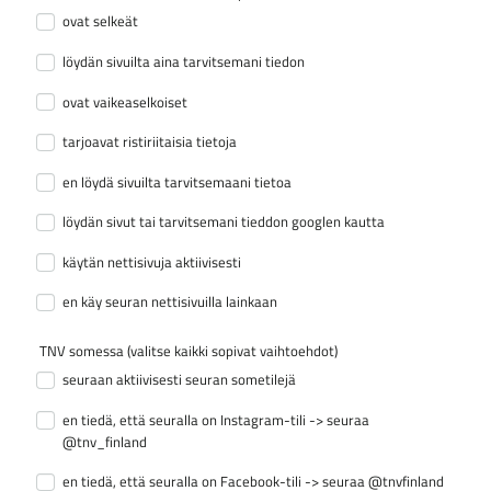
ovat selkeät
löydän sivuilta aina tarvitsemani tiedon
ovat vaikeaselkoiset
tarjoavat ristiriitaisia tietoja
en löydä sivuilta tarvitsemaani tietoa
löydän sivut tai tarvitsemani tieddon googlen kautta
käytän nettisivuja aktiivisesti
en käy seuran nettisivuilla lainkaan
TNV somessa (valitse kaikki sopivat vaihtoehdot)
seuraan aktiivisesti seuran sometilejä
en tiedä, että seuralla on Instagram-tili -> seuraa
@tnv_finland
en tiedä, että seuralla on Facebook-tili -> seuraa @tnvfinland