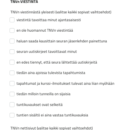
TNVn VIESTINTÄ
TNVn viestinnästä yleisesti (valitse kaikki sopivat vaihtoehdot)
viestintä tavoittaa minut ajantasaisesti
en ole huomannut TNVn viestintää
haluan saada kausittain seuran jäsenlehden painettuna
seuran uutiskirjeet tavoittavat minut
en edes tiennyt, että seura lähtettää uutiskirjeitä
tiedän aina ajoissa tulevista tapahtumista
tapahtumat ja kurssi-ilmoitukset tulevat aina liian myöhään
tiedän milloin tunneilla on sijaisia
tuntikuvaukset ovat selkeitä
tuntien sisältö ei aina vastaa tuntikuvauksia
TNVn nettisivut (valitse kaikki sopivat vaihtoehdot)