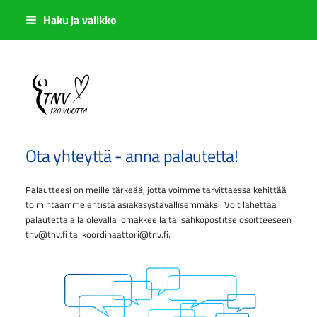
Siirry
Haku ja valikko
sivun
sisältöön
Sivuston etusivulle
Ota yhteyttä - anna palautetta!
Palautteesi on meille tärkeää, jotta voimme tarvittaessa kehittää
toimintaamme entistä asiakasystävällisemmäksi. Voit lähettää
palautetta alla olevalla lomakkeella tai sähköpostitse osoitteeseen
tnv@tnv.fi tai koordinaattori@tnv.fi.