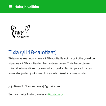
Siirry
Haku ja valikko
sivun
sisältöön
Sivuston etusivulle
Tixia (yli 18-vuotiaat)
Tixia on valmennusryhmä yli 18-vuotiaille voimistelijoille. Joukkue
kilpailee yli 18-vuotiaiden harrastesarjassa. Tixia harjoittelee
määrätietoisesti, mutta rennolla otteella. Tämä upea aikuisten
voimistelijoiden joukko nauttii esiintymisestä ja ilmaisusta.
Jojo Rosa T. / tirronenrosa@gmail.com
Seuraa meitä Instagramissa:
@tixia_agg