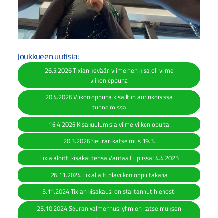
Joukkueen uutisia:
26.5.2026 Tixian kevään viimeinen kisa oli viime
viikonloppuna
20.4.2026 Viikonloppuna kisailtiin aurinkoisissa
tunnelmissa
16.4.2026 Kisakuulumisia viime viikonlopulta
20.3.2026 Seuran katselmus 19.3.
Tixia aloitti kisakautensa Vantaa Cup:issa! 4.4.2025
26.11.2024 Tixialla tuplaviikonloppu takana
5.11.2024 Tixian kisakausi on startannut hienosti
25.10.2024 Seuran valmennusryhmien katselmuksen