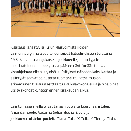
Kisakausi lähestyy ja Turun Naisvoimistelijoiden
valmennusryhmäläiset kokoontuivat katselmukseen torstaina
19.3. Katselmus on jokaiselle joukkueelle ja esiintyjälle
ainutlaatuinen tilaisuus, jossa pääsee näyttämään tulevaa
kisaohjelmaa oikealle yleisölle. Esitykset nähdään kaksi kertaa ja
esiintyjät saavat palautetta tuomareilta. Katselmus on
erinomainen tilaisuus esittää tuleva kisakokonaisuus ja hioa pinet
yksityiskohdat kuntoon ennen kisakauden alkua.
Esiintymässä meillä olivat tanssin puolelta Eden, Team Eden,
Amandan soolo, Aadan ja Sofian duo ja Elodie ja
joukkuevoimistelun puolelta Tiana, Tuike X, Tuike Y, Tiera ja Tixia.