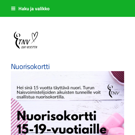
Siirry
Haku ja valikko
sivun
sisältöön
Sivuston etusivulle
Nuorisokortti