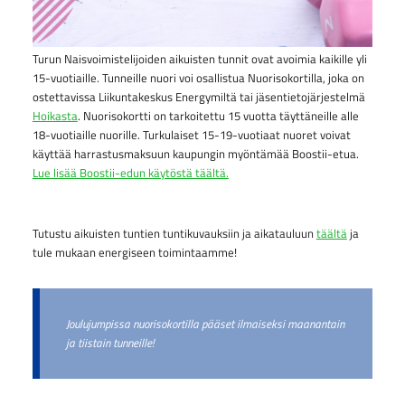
Turun Naisvoimistelijoiden aikuisten tunnit ovat avoimia kaikille yli
15-vuotiaille. Tunneille nuori voi osallistua Nuorisokortilla, joka on
ostettavissa Liikuntakeskus Energymiltä tai jäsentietojärjestelmä
Hoikasta
. Nuorisokortti on tarkoitettu 15 vuotta täyttäneille alle
18-vuotiaille nuorille. Turkulaiset 15-19-vuotiaat nuoret voivat
käyttää harrastusmaksuun kaupungin myöntämää Boostii-etua.
Lue lisää Boostii-edun käytöstä täältä.
Tutustu aikuisten tuntien tuntikuvauksiin ja aikatauluun
täältä
ja
tule mukaan energiseen toimintaamme!
Joulujumpissa nuorisokortilla pääset ilmaiseksi maanantain
ja tiistain tunneille!