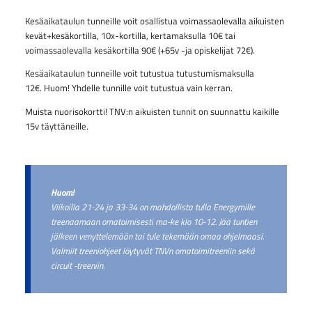
Kesäaikataulun tunneille voit osallistua voimassaolevalla aikuisten
kevät+kesäkortilla, 10x-kortilla, kertamaksulla 10€ tai
voimassaolevalla kesäkortilla 90€ (+65v -ja opiskelijat 72€).
Kesäaikataulun tunneille voit tutustua tutustumismaksulla
12€. Huom! Yhdelle tunnille voit tutustua vain kerran.
Muista nuorisokortti! TNV:n aikuisten tunnit on suunnattu kaikille
15v täyttäneille.
Huom!
Viikoilla 21-24 ja 33-34 on mahdollista tulla Energymille
treenaamaan omatoimisesti ma-ke klo 10-12. Jää tuntien
jälkeen venyttelemään tai tule tekemään omaa ohjelmaasi.
Valmiit treeniohjeet löytyvät TNVn omatoimitreeniin sekä
circuit -treeniin.