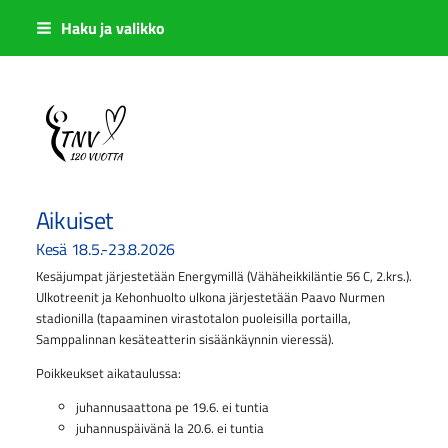
Siirry
Haku ja valikko
sivun
sisältöön
Sivuston etusivulle
Aikuiset
Kesä 18.5.-23.8.2026
Kesäjumpat järjestetään Energymillä (Vähäheikkiläntie 56 C, 2.krs.).
Ulkotreenit ja Kehonhuolto ulkona järjestetään Paavo Nurmen
stadionilla (tapaaminen virastotalon puoleisilla portailla,
Samppalinnan kesäteatterin sisäänkäynnin vieressä).
Poikkeukset aikataulussa:
juhannusaattona pe 19.6. ei tuntia
juhannuspäivänä la 20.6. ei tuntia