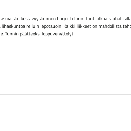
n täsmäisku kestävyyskunnon harjoitteluun. Tunti alkaa rauhallisill
lihaskuntoa reiluin lepotauoin. Kaikki liikkeet on mahdollista teh
le. Tunnin päätteeksi loppuvenyttelyt.