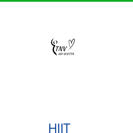
Siirry
sivun
sisältöön
Sivuston etusivulle
HIIT