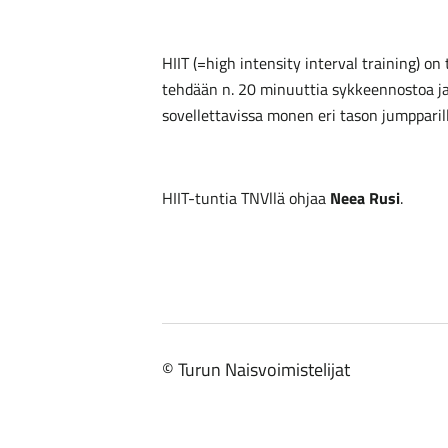
HIIT (=high intensity interval training) o
tehdään n. 20 minuuttia sykkeennostoa ja 
sovellettavissa monen eri tason jumpparil
HIIT-tuntia TNVllä ohjaa
Neea Rusi
.
©
Turun Naisvoimistelijat