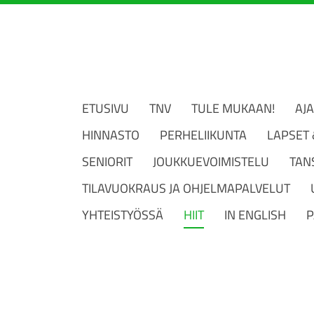
ETUSIVU
TNV
TULE MUKAAN!
AJ
HINNASTO
PERHELIIKUNTA
LAPSET
SENIORIT
JOUKKUEVOIMISTELU
TAN
TILAVUOKRAUS JA OHJELMAPALVELUT
YHTEISTYÖSSÄ
HIIT
IN ENGLISH
P