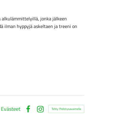
a alkulämmittelyillä, jonka jälkeen
dä ilman hyppyjä askeltaen ja treeni on
Evästeet
Tehty Yhdistysavaimella
Facebook
Instagram