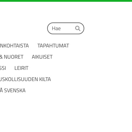
Haku
Hae
ANKOHTAISTA
TAPAHTUMAT
 & NUORET
AIKUISET
SSI
LEIRIT
USKOLLISUUDEN KILTA
Å SVENSKA