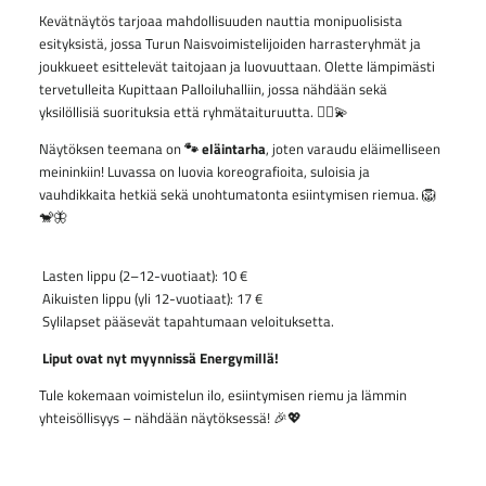
Kevätnäytös tarjoaa mahdollisuuden nauttia monipuolisista
esityksistä, jossa Turun Naisvoimistelijoiden harrasteryhmät ja
joukkueet esittelevät taitojaan ja luovuuttaan. Olette lämpimästi
tervetulleita Kupittaan Palloiluhalliin, jossa nähdään sekä
yksilöllisiä suorituksia että ryhmätaituruutta. 🤸‍♀️💫
Näytöksen teemana on
🐾 eläintarha
, joten varaudu eläimelliseen
meininkiin! Luvassa on luovia koreografioita, suloisia ja
vauhdikkaita hetkiä sekä unohtumatonta esiintymisen riemua. 🦁
🐒🦋
Lasten lippu (2–12-vuotiaat): 10 €
Aikuisten lippu (yli 12-vuotiaat): 17 €
Sylilapset pääsevät tapahtumaan veloituksetta.
Liput ovat nyt myynnissä Energymillä!
Tule kokemaan voimistelun ilo, esiintymisen riemu ja lämmin
yhteisöllisyys – nähdään näytöksessä! 🎉💖