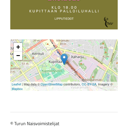
+
−
Leaflet
| Map data ©
OpenStreetMap
contributors,
CC-BY-SA
, Imagery ©
Mapbox
©
Turun Naisvoimistelijat