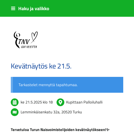
Siirry
Haku ja valikko
sivun
sisältöön
Sivuston etusivulle
Kevätnäytös ke 21.5.
Tarkastelet mennyttä tapahtumaa.
ke 21.5.2025
klo 18
Kupittaan Palloiluhalli
Lemminkäisenkatu 32a, 20520 Turku
Tervetuloa Turun Naisvoimistelijoiden kevätnäytökseen!✨