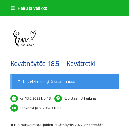
Siirry
Haku ja valikko
sivun
sisältöön
Sivuston etusivulle
Kevätnäytös 18.5. - Kevätretki
Tarkastelet mennyttä tapahtumaa.
ke 18.5.2022
klo 18
Kupittaan Urheiluhalli
Tahkonkuja 5, 20520 Turku
Turun Naisvoimistelijoiden kevätnäytös 2022 järjestetään