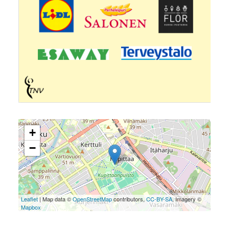
+
−
Leaflet
| Map data ©
OpenStreetMap
contributors,
CC-BY-SA
, Imagery ©
Mapbox