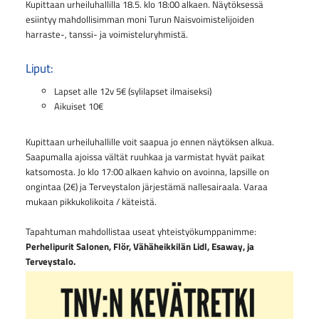
Kupittaan urheiluhallilla 18.5. klo 18:00 alkaen. Näytöksessä
esiintyy mahdollisimman moni Turun Naisvoimistelijoiden
harraste-, tanssi- ja voimisteluryhmistä.
Liput:
Lapset alle 12v 5€ (sylilapset ilmaiseksi)
Aikuiset 10€
Kupittaan urheiluhallille voit saapua jo ennen näytöksen alkua.
Saapumalla ajoissa vältät ruuhkaa ja varmistat hyvät paikat
katsomosta. Jo klo 17:00 alkaen kahvio on avoinna, lapsille on
ongintaa (2€) ja Terveystalon järjestämä nallesairaala. Varaa
mukaan pikkukolikoita / käteistä.
Tapahtuman mahdollistaa useat yhteistyökumppanimme:
Perhelipurit Salonen, Flör, Vähäheikkilän Lidl, Esaway, ja
Terveystalo.