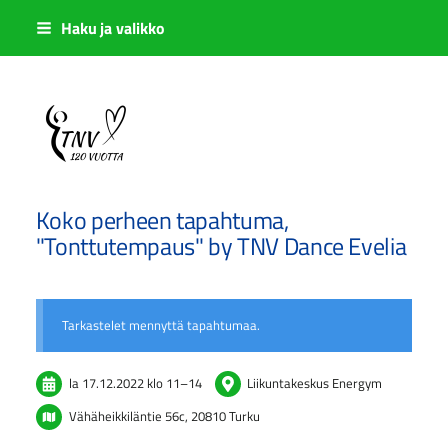
Siirry
Haku ja valikko
sivun
sisältöön
Sivuston etusivulle
Koko perheen tapahtuma,
"Tonttutempaus" by TNV Dance Evelia
Tarkastelet mennyttä tapahtumaa.
la 17.12.2022
klo 11
–
14
Liikuntakeskus Energym
Vähäheikkiläntie 56c, 20810 Turku