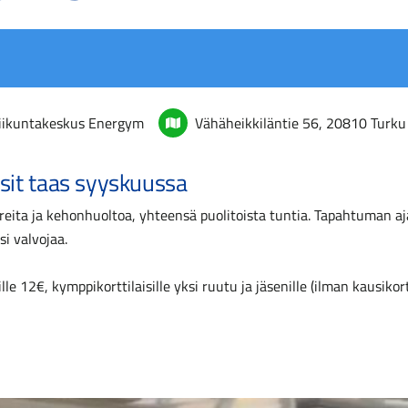
iikuntakeskus Energym
Vähäheikkiläntie 56, 20810 Turku
sit taas syyskuussa
reita ja kehonhuoltoa, yhteensä puolitoista tuntia. Tapahtuman aj
si valvojaa.
ille 12€, kymppikorttilaisille yksi ruutu ja jäsenille (ilman kausikort