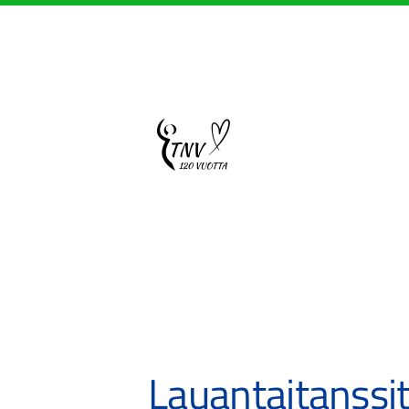
Siirry
sivun
sisältöön
Sivuston etusivulle
Lauantaitanssit