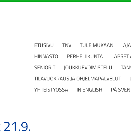
ETUSIVU
TNV
TULE MUKAAN!
AJ
HINNASTO
PERHELIIKUNTA
LAPSET
SENIORIT
JOUKKUEVOIMISTELU
TAN
TILAVUOKRAUS JA OHJELMAPALVELUT
YHTEISTYÖSSÄ
IN ENGLISH
PÅ SVEN
 21.9.