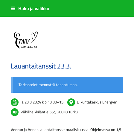
Siirry
Haku ja valikko
sivun
sisältöön
Sivuston etusivulle
Lauantaitanssit 23.3.
Tarkastelet mennyttä tapahtumaa.
la 23.3.2024
klo 13:30
–
15
Liikuntakeskus Energym
Vähäheikkiläntie 56c, 20810 Turku
Veeran ja Annen lauantaitanssit maaliskuussa. Ohjelmassa on 1,5