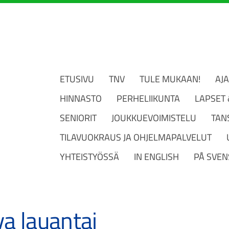
ETUSIVU
TNV
TULE MUKAAN!
AJ
HINNASTO
PERHELIIKUNTA
LAPSET
SENIORIT
JOUKKUEVOIMISTELU
TAN
TILAVUOKRAUS JA OHJELMAPALVELUT
YHTEISTYÖSSÄ
IN ENGLISH
PÅ SVEN
va lauantai