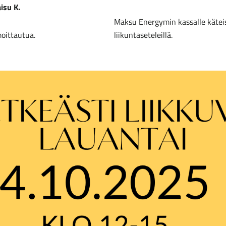
isu K.
Maksu Energymin kassalle käteise
moittautua.
liikuntaseteleillä.