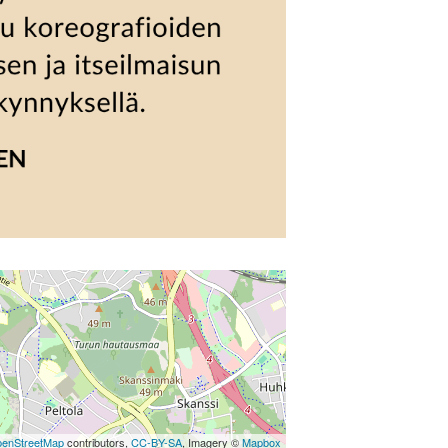
enStreetMap
contributors,
CC-BY-SA
, Imagery ©
Mapbox