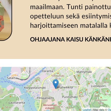
Leaflet
| Map data ©
Op