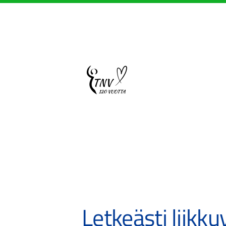
Siirry
sivun
sisältöön
Sivuston etusivulle
Letkeästi liikku