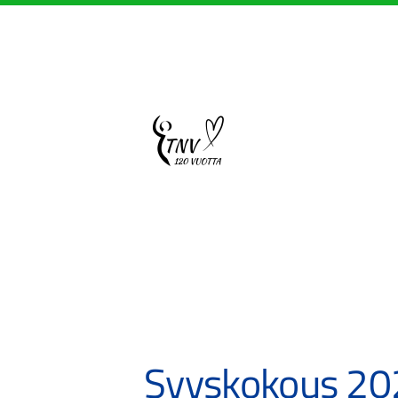
Siirry
sivun
sisältöön
Sivuston etusivulle
Syyskokous 20