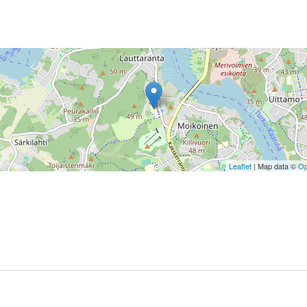
Leaflet
| Map data ©
Op