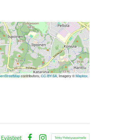
enStreetMap
contributors,
CC-BY-SA
, Imagery ©
Mapbox
Evästeet
Tehty Yhdistysavaimella