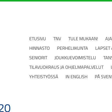
ETUSIVU
TNV
TULE MUKAAN!
AJ
HINNASTO
PERHELIIKUNTA
LAPSET
SENIORIT
JOUKKUEVOIMISTELU
TAN
TILAVUOKRAUS JA OHJELMAPALVELUT
YHTEISTYÖSSÄ
IN ENGLISH
PÅ SVEN
20