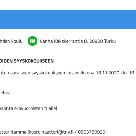
hden koulu
Vanha Kakskerrantie 8, 20900 Turku
JOIDEN SYYSKOKOUKSEEN
äntömääräiseen syyskokoukseen keskiviikkona 18.11.2020 klo. 18 
telma
linta erovuoroisten tilalle)
aattoriltamme (koordinaattori@tnv.fi / 0503789929).