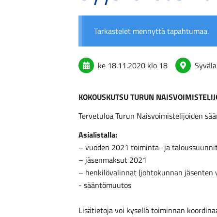
Tarkastelet mennyttä tapahtumaa.
ke 18.11.2020
klo 18
Syväla
KOKOUSKUTSU TURUN NAISVOIMISTELI
Tervetuloa Turun Naisvoimistelijoiden sä
Asialistalla:
– vuoden 2021 toiminta- ja taloussuunni
– jäsenmaksut 2021
– henkilövalinnat (johtokunnan jäsenten va
- sääntömuutos
Lisätietoja voi kysellä toiminnan koordin