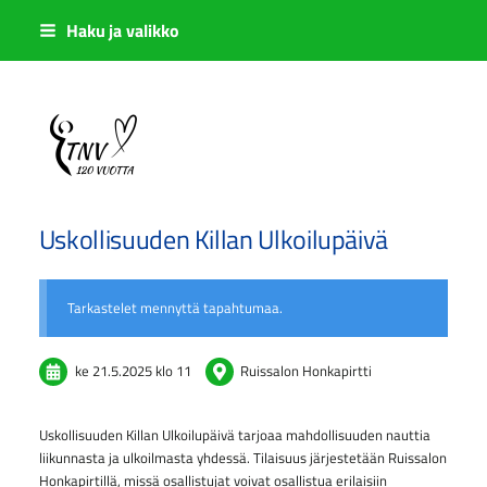
Siirry
Haku ja valikko
sivun
sisältöön
Sivuston etusivulle
Uskollisuuden Killan Ulkoilupäivä
Tarkastelet mennyttä tapahtumaa.
ke 21.5.2025
klo 11
Ruissalon Honkapirtti
Uskollisuuden Killan Ulkoilupäivä tarjoaa mahdollisuuden nauttia
liikunnasta ja ulkoilmasta yhdessä. Tilaisuus järjestetään Ruissalon
Honkapirtillä, missä osallistujat voivat osallistua erilaisiin