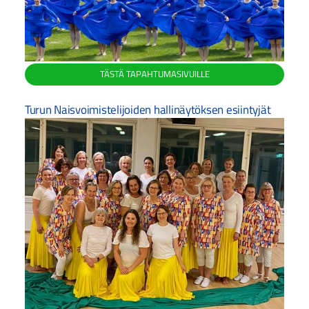
TÄSTÄ TAPAHTUMASIVUILLE
Turun Naisvoimistelijoiden hallinäytöksen esiintyjät