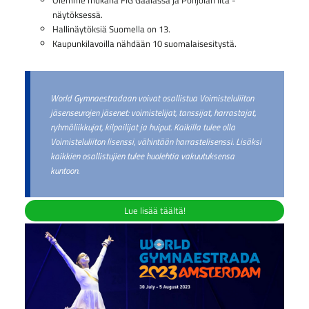
Olemme mukana FIG Gaalassa ja Pohjolan ilta -
näytöksessä.
Hallinäytöksiä Suomella on 13.
Kaupunkilavoilla nähdään 10 suomalaisesitystä.
World Gymnaestradaan voivat osallistua Voimisteluliiton
jäsenseurojen jäsenet: voimistelijat, tanssijat, harrastajat,
ryhmäliikkujat, kilpailijat ja huiput. Kaikilla tulee olla
Voimisteluliiton lisenssi, vähintään harrastelisenssi. Lisäksi
kaikkien osallistujien tulee huolehtia vakuutuksensa
kuntoon.
Lue lisää täältä!