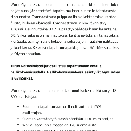
World Gymnaestrada on maailmanlaajuinen, ei-kilpailullinen, joka
neljäs vuosi järjestettävä tapahtuma ihan jokaiselle taitotasosta
riippumatta. Gymnaestrada pulppuaa iloisia kohtaamisia, rentoa
fiilistä, huikeaa elämystä. Gymnaestrada-viikko käynnistyy
avajaisilla sunnuntaina 30.7. ja päättyy päätösjuhlaan lauantaina
5.8. Viikon aikana on hallinäytöksiä, kenttänäytöksiä, iltanäytöksiä,
FIG Gaala, esiintymisiä ulkolavoilla sekä paljon muutakin nähtävää
ja koettavaa. Keskeisiä tapahtumapaikkoja ovat RAI-Messukeskus
ja Olympiastadion.
Turun Naisvoimistelijat osallistuu tapahtumaan omalla
hallikokonaisuudella. Hallikokonaisuudessa esiintyvät GymLadies
ja GymSiskåt.
World Gymnaestradaan on ilmoittautunut kaiken kaikkiaan yli 18
800 osallistujaa.
Suomesta tapahtumaan on ilmoittautunut 1709
osallistujaa.
Suomen kenttänäytöksessä nähdään 1130 voimistelijaa.
World Team -ohjelmassa on 120 suomalaista.