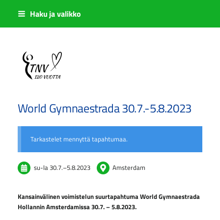
Siirry
Haku ja valikko
sivun
sisältöön
Sivuston etusivulle
World Gymnaestrada 30.7.-5.8.2023
Tarkastelet mennyttä tapahtumaa.
su-la
30.7.
–
5.8.2023
Amsterdam
Kansainvälinen voimistelun suurtapahtuma World Gymnaestrada
Hollannin Amsterdamissa 30.7. – 5.8.2023.