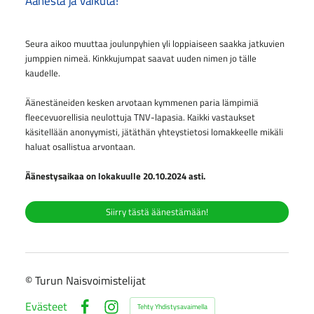
Äänestä ja vaikuta!
Seura aikoo muuttaa joulunpyhien yli loppiaiseen saakka jatkuvien
jumppien nimeä. Kinkkujumpat saavat uuden nimen jo tälle
kaudelle.
Äänestäneiden kesken arvotaan kymmenen paria lämpimiä
fleecevuorellisia neulottuja TNV-lapasia. Kaikki vastaukset
käsitellään anonyymisti, jätäthän yhteystietosi lomakkeelle mikäli
haluat osallistua arvontaan.
Äänestysaikaa on lokakuulle 20.10.2024 asti.
Siirry tästä äänestämään!
©
Turun Naisvoimistelijat
Evästeet
Tehty Yhdistysavaimella