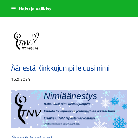
Siirry
Haku ja valikko
sivun
sisältöön
Sivuston etusivulle
Äänestä Kinkkujumpille uusi nimi
16.9.2024