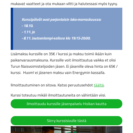
mukavat vaatteet ja ota mukaan viltti ja halutessasi myös tyyny.
Kurssipäivät ovat perjantaisin loka-marraskuussa:
- 18.10.
- 1.11. ja
- 8.11. Joutsenlampi-salissa klo 19:15-20:00.
Lisämaksu kurssille on 35€ / kurssi ja maksu toimii ikään kuin
paikanvarausmaksuna. Kurssille voit ilmoittautua vaikka et olisi
Turun Naisvoimistelijoiden jäsen. Ei jäsenille oleva hinta on 65€ /
kurssi. Huom! ei jäsenen maksu vain Energymin kassalla.
Ilmoittautuminen on sitova. Katso peruutusehdot
täältä
.
Kurssi toteutuu mikäli ilmoittautuneita on vähintään viisi.
Ilmoittaudu kurssille jäsenpalvelu Hoikan kautta
Siirry kurssisivulle tästä