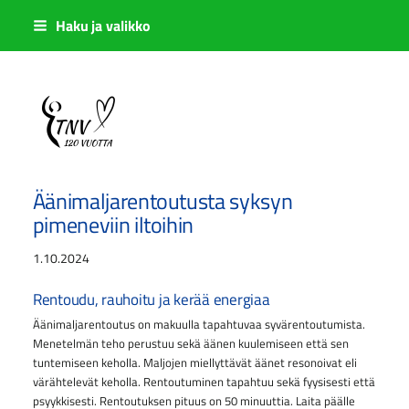
Siirry
Haku ja valikko
sivun
sisältöön
Sivuston etusivulle
Äänimaljarentoutusta syksyn
pimeneviin iltoihin
1.10.2024
Rentoudu, rauhoitu ja kerää energiaa
Äänimaljarentoutus on makuulla tapahtuvaa syvärentoutumista.
Menetelmän teho perustuu sekä äänen kuulemiseen että sen
tuntemiseen keholla. Maljojen miellyttävät äänet resonoivat eli
värähtelevät keholla. Rentoutuminen tapahtuu sekä fyysisesti että
psyykkisesti. Rentoutuksen pituus on 50 minuuttia. Laita päälle