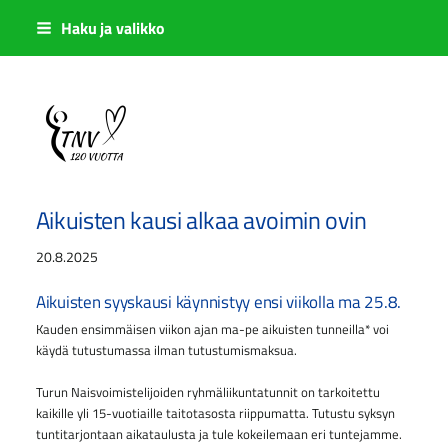
Siirry
Haku ja valikko
sivun
sisältöön
Sivuston etusivulle
Aikuisten kausi alkaa avoimin ovin
20.8.2025
Aikuisten syyskausi käynnistyy ensi viikolla ma 25.8.
Kauden ensimmäisen viikon ajan ma-pe aikuisten tunneilla* voi
käydä tutustumassa ilman tutustumismaksua.
Turun Naisvoimistelijoiden ryhmäliikuntatunnit on tarkoitettu
kaikille yli 15-vuotiaille taitotasosta riippumatta. Tutustu syksyn
tuntitarjontaan aikataulusta ja tule kokeilemaan eri tuntejamme.