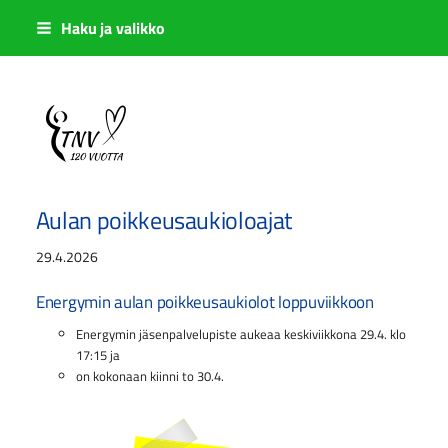
Siirry
Haku ja valikko
sivun
sisältöön
Sivuston etusivulle
Aulan poikkeusaukioloajat
29.4.2026
Energymin aulan poikkeusaukiolot loppuviikkoon
Energymin jäsenpalvelupiste aukeaa keskiviikkona 29.4. klo
17:15 ja
on kokonaan kiinni to 30.4.