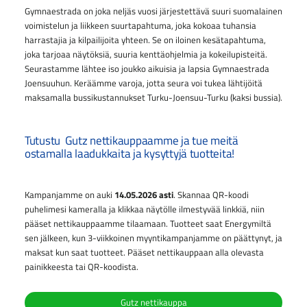
Gymnaestrada on joka neljäs vuosi järjestettävä suuri suomalainen
voimistelun ja liikkeen suurtapahtuma, joka kokoaa tuhansia
harrastajia ja kilpailijoita yhteen. Se on iloinen kesätapahtuma,
joka tarjoaa näytöksiä, suuria kenttäohjelmia ja kokeilupisteitä.
Seurastamme lähtee iso joukko aikuisia ja lapsia Gymnaestrada
Joensuuhun. Keräämme varoja, jotta seura voi tukea lähtijöitä
maksamalla bussikustannukset Turku-Joensuu-Turku (kaksi bussia).
Tutustu Gutz nettikauppaamme ja tue meitä
ostamalla laadukkaita ja kysyttyjä tuotteita!
Kampanjamme on auki
14.05.2026 asti
. Skannaa QR-koodi
puhelimesi kameralla ja klikkaa näytölle ilmestyvää linkkiä, niin
pääset nettikauppaamme tilaamaan. Tuotteet saat Energymiltä
sen jälkeen, kun 3-viikkoinen myyntikampanjamme on päättynyt, ja
maksat kun saat tuotteet. Pääset nettikauppaan alla olevasta
painikkeesta tai QR-koodista.
Gutz nettikauppa