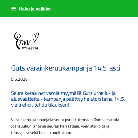
Siirry
Haku ja valikko
sivun
sisältöön
Sivuston etusivulle
Guts varainkeruukampanja 14.5. asti
5.5.2026
Seura kerää nyt varoja myymällä Gutz urheilu- ja
alusvaatteita - kampanja päättyy helatorstaina 14.5.
vielä ehdit tehdä tilauksen!
Varainkeruukampanjalla seura pyrkii tukemaan Gymnaestrada
Joensuuhun lähteviä seuran harrastajia: voimistelijoita ja
tanssijoita sekä heidän huoltajiaan.