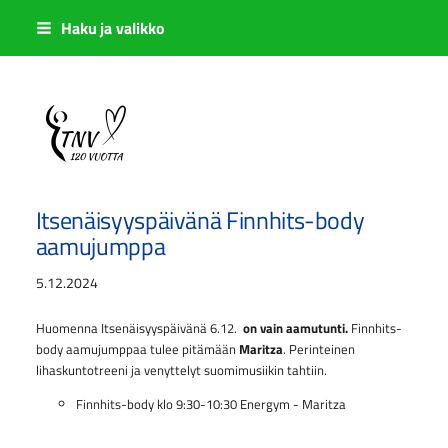
Siirry
Haku ja valikko
sivun
sisältöön
Sivuston etusivulle
Itsenäisyyspäivänä Finnhits-body
aamujumppa
5.12.2024
Huomenna Itsenäisyyspäivänä 6.12.
on vain aamutunti.
Finnhits-
body aamujumppaa tulee pitämään
Maritza
. Perinteinen
lihaskuntotreeni ja venyttelyt suomimusiikin tahtiin.
Finnhits-body klo 9:30-10:30 Energym - Maritza