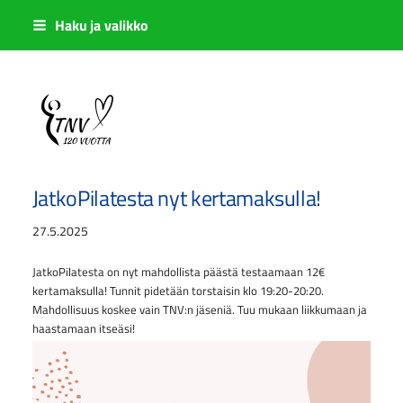
Siirry
Haku ja valikko
sivun
sisältöön
Sivuston etusivulle
JatkoPilatesta nyt kertamaksulla!
27.5.2025
JatkoPilatesta on nyt mahdollista päästä testaamaan 12€
kertamaksulla! Tunnit pidetään torstaisin klo 19:20-20:20.
Mahdollisuus koskee vain TNV:n jäseniä. Tuu mukaan liikkumaan ja
haastamaan itseäsi!