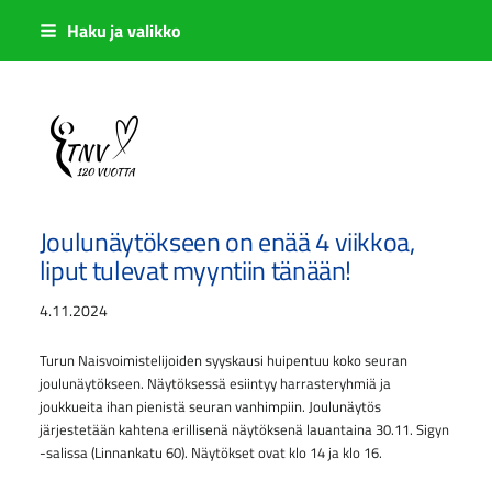
Siirry
Haku ja valikko
sivun
sisältöön
Sivuston etusivulle
Joulunäytökseen on enää 4 viikkoa,
liput tulevat myyntiin tänään!
4.11.2024
Turun Naisvoimistelijoiden syyskausi huipentuu koko seuran
joulunäytökseen. Näytöksessä esiintyy harrasteryhmiä ja
joukkueita ihan pienistä seuran vanhimpiin. Joulunäytös
järjestetään kahtena erillisenä näytöksenä lauantaina 30.11. Sigyn
-salissa (Linnankatu 60). Näytökset ovat klo 14 ja klo 16.