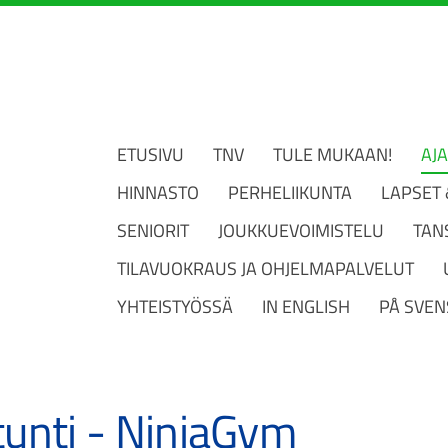
ETUSIVU
TNV
TULE MUKAAN!
AJ
HINNASTO
PERHELIIKUNTA
LAPSET
SENIORIT
JOUKKUEVOIMISTELU
TAN
TILAVUOKRAUS JA OHJELMAPALVELUT
YHTEISTYÖSSÄ
IN ENGLISH
PÅ SVEN
unti - NinjaGym