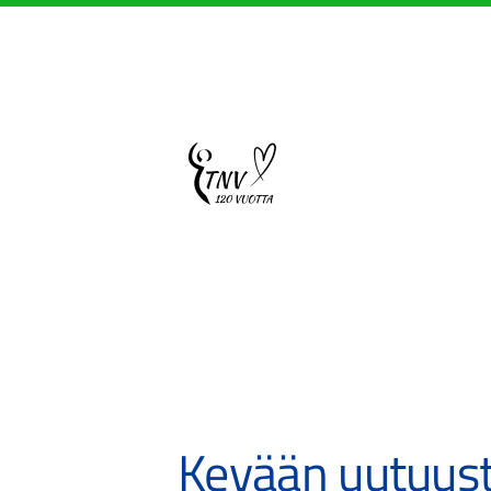
Siirry
sivun
sisältöön
Sivuston etusivulle
Kevään uutuust