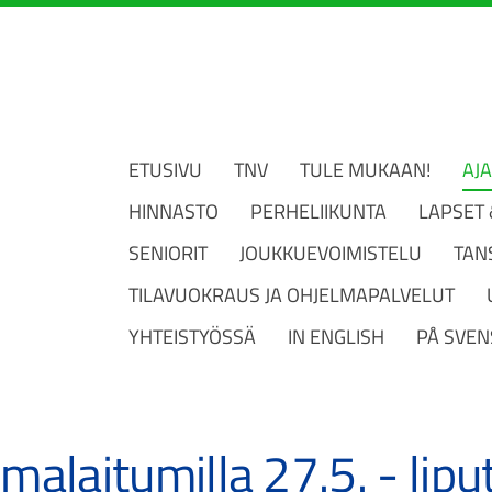
ETUSIVU
TNV
TULE MUKAAN!
AJ
HINNASTO
PERHELIIKUNTA
LAPSET
SENIORIT
JOUKKUEVOIMISTELU
TAN
TILAVUOKRAUS JA OHJELMAPALVELUT
YHTEISTYÖSSÄ
IN ENGLISH
PÅ SVEN
alaitumilla 27.5. - lip