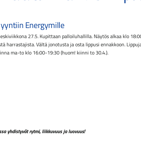
yyntiin Energymille
skiviikkona 27.5. Kupittaan palloiluhallilla. Näytös alkaa klo 18:
tä harrastajista. Vältä jonotusta ja osta lippusi ennakkoon. Lippu
inna ma-to klo 16:00-19:30 (huom! kiinni to 30.4.).
ssa yhdistyvät rytmi, liikkuvuus ja luovuus!