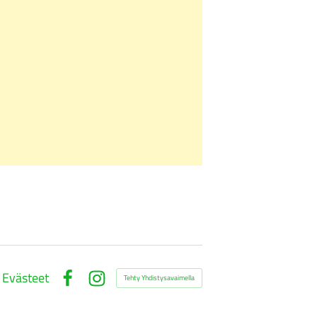
Evästeet
Tehty Yhdistysavaimella
Facebook
Instagram