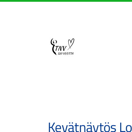
Siirry
sivun
sisältöön
Sivuston etusivulle
Kevätnäytös Lom