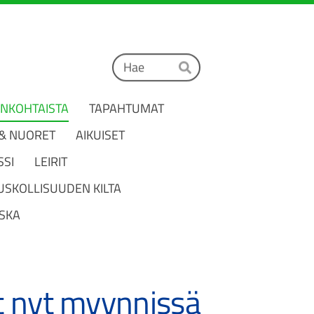
Haku
Hae
ANKOHTAISTA
TAPAHTUMAT
 & NUORET
AIKUISET
SSI
LEIRIT
USKOLLISUUDEN KILTA
SKA
ut nyt myynnissä