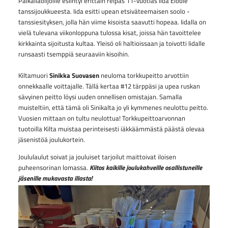
Paikallaolijoille esiintyi erittäin reipas 11-vuotias Iida Elodie
tanssijoukkueesta. Iida esitti upean etsiväteemaisen soolo -
tanssiesityksen, jolla hän viime kisoista saavutti hopeaa. Iidalla on
vielä tulevana viikonloppuna tulossa kisat, joissa hän tavoittelee
kirkkainta sijoitusta kultaa. Yleisö oli haltioissaan ja toivotti Iidalle
runsaasti tsemppiä seuraaviin kisoihin.
Kiltamuori
Sinikka Suovasen
neuloma torkkupeitto arvottiin
onnekkaalle voittajalle. Tällä kertaa #12 tärppäsi ja upea ruskan
sävyinen peitto löysi uuden onnellisen omistajan. Samalla
muisteltiin, että tämä oli Sinikalta jo yli kymmenes neulottu peitto.
Vuosien mittaan on tultu neulottua! Torkkupeittoarvonnan
tuotoilla Kilta muistaa perinteisesti iäkkäämmästä päästä olevaa
jäsenistöä joulukortein.
Joululaulut soivat ja jouluiset tarjoilut maittoivat iloisen
puheensorinan lomassa.
Kiitos kaikille joulukahveille osallistuneille
jäsenille mukavasta illasta!