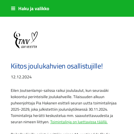
Siirry
Haku ja valikko
sivun
sisältöön
Sivuston etusivulle
Kiitos joulukahvien osallistujille!
12.12.2024
Eilen Joutsenlampi-salissa raikui joululaulut, kun seuraväki
kokoontui perinteisille joulukahveille. Tilaisuuden alkuun
puheenjohtaja Pia Hakanen esitteli seuran uutta toimintalinjaa
2025-2029, joka julkistettiin joulunäytöksessä 30.11.2024.
Toimintalinja herätti keskustelua mm. saavutettavuudesta ja
seuran nimeen liittyen.
Toimintalinja on luettavissa täällä.