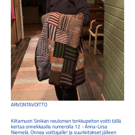
ARVONTAVOITTO
Kiltamuori Sinikan neuloman torkkupeiton voitti tällä
kertaa onnekkaalla numerolla 12 - Anna-Liisa
Niemelä. Onnea voittajalle! Ja suurkiitokset jälleen