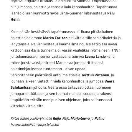
Hyvinvointipäivät kiltalaisille eri puolilta Suomea. Ohjelmassa oli
niin jumppaa, balettia ja tanssia kuin kehonhuoltoa. Tapahtumaa
läsnäolollaan kunnioitti myös Länsi-Suomen kiltavastaava
Päivi
Helin
.
Koko päivän kestävässä tapahtumassa iki-ihana pitkäaikainen
balettiohjaajamme
Marko Carlson
piti kiltalaisille senioribalettia ja
ladytanssia. Päivän kostea ja kuuma ilma nousi sisätiloissa aivan
kattoon saakka ja tunnelma oli varsin vauhdikas rytmeineen. TNVn
johtokunnassakin seniorivastaavana toimiva
Leena Larsio
kehui
miten joustavaksi ja siroksi Marko saa jumpparit itsensä
baletinohjauksessa tuntemaan - aivan upeaa!
Senioritanssin pyörteistä antoi maistiaisia
Terttuli Virtanen
. Ja
lounaan jälkeen vietettiin vielä kehonhuoltoa ja jumppaa
Veera
Salokankaan
johdolla. Veera osaa taitavasti ottaa huomioon
jumpparien ikätason ja sen tuomat mahdollisuudet ja rakensi
iltapäivään erittäin monipuolisen ohjelman, joka sai runsaasti
kiittelyjä kiltalaisilta.
Kiitos Killan puuharyhmälle
Raija
,
Pirjo, Marja-Leena
ja
Pulmu
hyvinvointipäivän järjestelyistä!