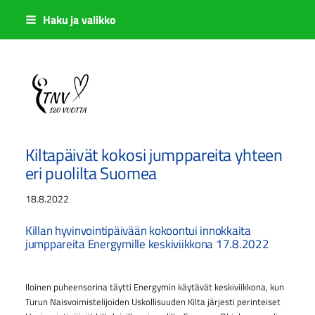
Siirry
Haku ja valikko
sivun
sisältöön
Sivuston etusivulle
Kiltapäivät kokosi jumppareita yhteen
eri puolilta Suomea
18.8.2022
Killan hyvinvointipäivään kokoontui innokkaita
jumppareita Energymille keskiviikkona 17.8.2022
Iloinen puheensorina täytti Energymin käytävät keskiviikkona, kun
Turun Naisvoimistelijoiden Uskollisuuden Kilta järjesti perinteiset