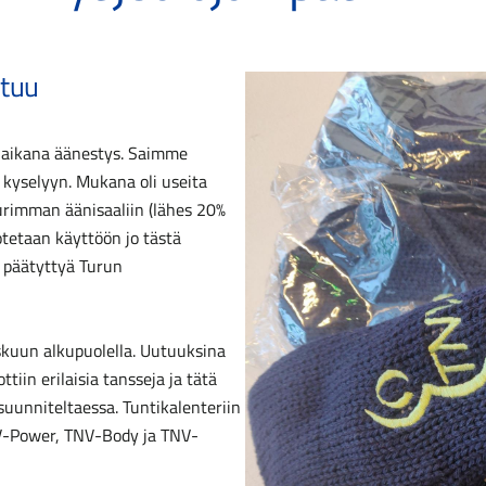
stuu
 aikana äänestys. Saimme
a kyselyyn. Mukana oli useita
urimman äänisaaliin (lähes 20%
otetaan käyttöön jo tästä
n päätyttyä Turun
skuun alkupuolella. Uutuuksina
tiin erilaisia tansseja ja tätä
uunniteltaessa. Tuntikalenteriin
V-Power, TNV-Body ja TNV-