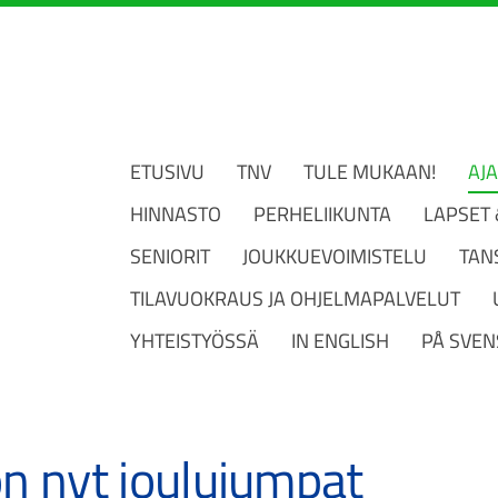
ETUSIVU
TNV
TULE MUKAAN!
AJ
HINNASTO
PERHELIIKUNTA
LAPSET
SENIORIT
JOUKKUEVOIMISTELU
TAN
TILAVUOKRAUS JA OHJELMAPALVELUT
YHTEISTYÖSSÄ
IN ENGLISH
PÅ SVEN
n nyt joulujumpat