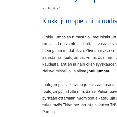
23.10.2024
Kinkkujumppien nimi uudi
Kinkkujumppien nimestä oli nyt lokakuun
runsaasti uusia nimi-ideoita ja vastauksi
hienoja nimiehdotuksia. Ylivoimaisesti su
äänistä) sai Joulujumpat -nimi. Uusi nimi 
kaudesta lähtien ja näin ollen syyskaude
Naisvoimistelijoilla alkaa
Joulujumpat
.
Joulujumppa-aikataulu julkaistaan marra
Joulujumppiin tulle mm. Barre. Paljon toivot
pyritään ottamaan huomioon aikatauluja s
tulee myös TNVn perustunteja, kuten TN
Pumppi.