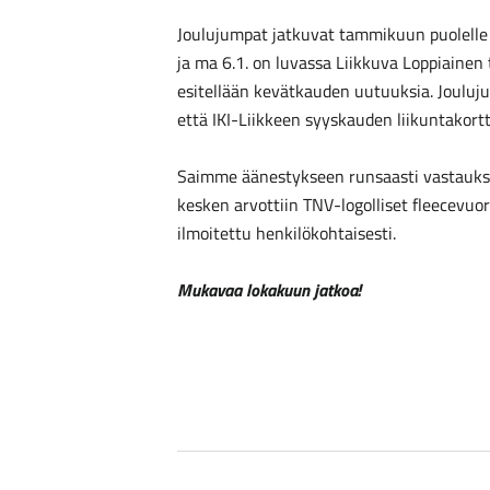
Joulujumpat jatkuvat tammikuun puolelle
ja ma 6.1. on luvassa Liikkuva Loppiainen
esitellään kevätkauden uutuuksia. Jouluj
että IKI-Liikkeen syyskauden liikuntakortt
Saimme äänestykseen runsaasti vastauk
kesken arvottiin TNV-logolliset fleecevuorel
ilmoitettu henkilökohtaisesti.
Mukavaa lokakuun jatkoa!