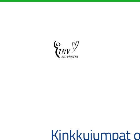
Siirry
sivun
sisältöön
Sivuston etusivulle
Kinkkujumpat o