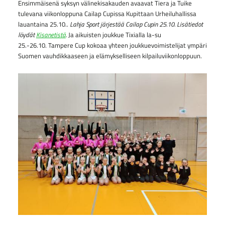
Ensimmäisenä syksyn välinekisakauden avaavat Tiera ja Tuike
tulevana viikonloppuna Cailap Cupissa Kupittaan Urheiluhallissa
lauantaina 25.10..
Lahja Sport järjestää Cailap Cupin 25.10. Lisätiedot
löydät
Kisanetistä
.
Ja aikuisten joukkue Tixialla la-su
25.-26.10. Tampere Cup kokoaa yhteen joukkuevoimistelijat ympäri
Suomen vauhdikkaaseen ja elämykselliseen kilpailuviikonloppuun.