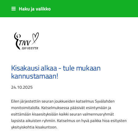
Siirry
Haku ja valikko
sivun
sisältöön
Sivuston etusivulle
Kisakausi alkaa - tule mukaan
kannustamaan!
24.10.2025
Eilen järjestettiin seuran joukkueiden katselmus Syvälahden
monitoimitalolla. Katselmuksessa pääsivät esiintymään ja
esittämään kisaesityksiään kaikki seuran valmennusryhmät
lapsista aikuisten ryhmiin. Katselmus on hyvä paikka hioa esitysten
yksityiskohtia kisakuntoon.