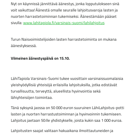
Nyt on käynnissä jännittävä äänestys, jonka lopputulokseen sinä
voit vaikuttaa! Äänestä omalle seuralle lahjoitusvaroja lasten ja
nuorten harrastetoiminnan tukemiseksi. Äänestämään pääset
sivulla:
www.lahitapiola.fi/varsinais-suomi/lahilahjoitus
Turun Naisvoimistelijoiden lasten harrastetoiminta on mukana
äänestyksessä.
Viimeinen äänestyspäivä on 15.10.
LähiTapiola Varsinais-Suomi tukee vuosittain varsinaissuomalaisia
yleishyödyllisiä yhteisöjä erilaisilla lahjoituksilla, jotka edistävät
turvallisuutta, terveyttä, alueellista hyvinvointia sekä
lähiyhteisöjen toimintaa.
Tänä syksynä jaossa on 50 000 euron suuruinen LähiLahjoitus-potti
lasten ja nuorten harrastustoiminnan ja hyvinvoinnin tukemiseen.
Lahjoitus jaetaan 50:lle yhdistykselle, joista kukin saa 1 000 euroa.
Lahjoitusten saajat valitaan hakuaikana ilmoittautuneiden ja