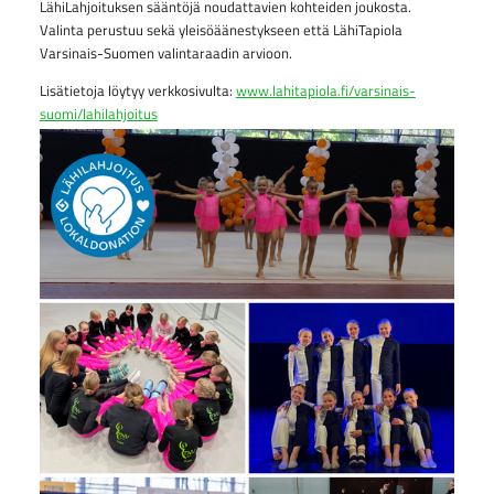
LähiLahjoituksen sääntöjä noudattavien kohteiden joukosta.
Valinta perustuu sekä yleisöäänestykseen että LähiTapiola
Varsinais-Suomen
valintaraadin arvioon.
Lisätietoja löytyy verkkosivulta:
www.lahitapiola.fi/varsinais-
suomi/lahilahjoitus