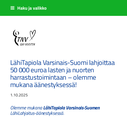
Siirry
Haku ja valikko
sivun
sisältöön
Sivuston etusivulle
LähiTapiola Varsinais-Suomi lahjoittaa
50 000 euroa lasten ja nuorten
harrastustoimintaan – olemme
mukana äänestyksessä!
1.10.2025
Olemme mukana
LähiTapiola Varsinais-Suomen
LähiLahjoitus-äänestyksessä.