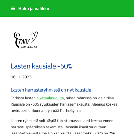
Siirry
Haku ja valikko
sivun
sisältöön
Sivuston etusivulle
Lasten kausiale -50%
16.10.2025
Lasten harrasteryhmissä on nyt kausiale
Tarkista lasten
aikataulusivuilta
, missä ryhmissä on vielä tilaa.
Kausiale on -50% syyskauden harrasemaksusta. Alennus koskee
myös perheliikunnan ryhmää PerheGymiä.
Lasten ryhmissä voit käydä tutustumassa kaksi kertaa ennen
harrastuspäätöksen tekemistä. Ryhmiin ilmoittaudutaan
jäsentietojärjestelmä Hoikan kautta. Jäsenmaksu 2025 on 25€.