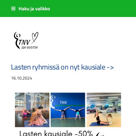
Siirry
Haku ja valikko
sivun
sisältöön
Sivuston etusivulle
Lasten ryhmissä on nyt kausiale ->
16.10.2024