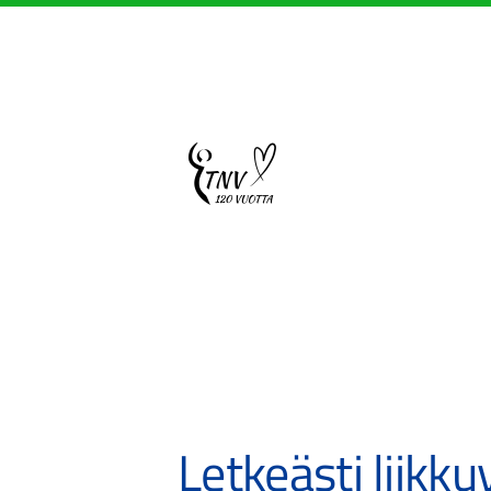
Siirry
sivun
sisältöön
Sivuston etusivulle
Letkeästi liikku