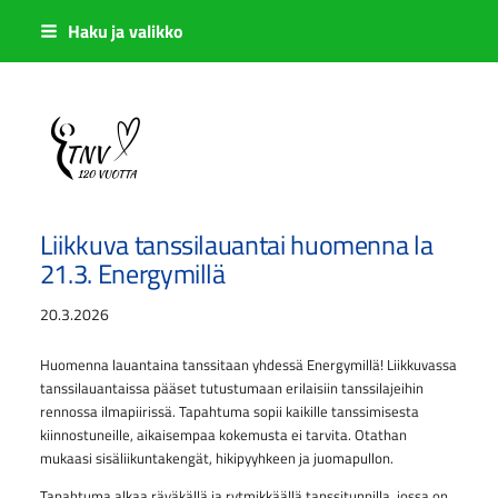
Siirry
Haku ja valikko
sivun
sisältöön
Sivuston etusivulle
Liikkuva tanssilauantai huomenna la
21.3. Energymillä
20.3.2026
Huomenna lauantaina tanssitaan yhdessä Energymillä! Liikkuvassa
tanssilauantaissa pääset tutustumaan erilaisiin tanssilajeihin
rennossa ilmapiirissä. Tapahtuma sopii kaikille tanssimisesta
kiinnostuneille, aikaisempaa kokemusta ei tarvita. Otathan
mukaasi sisäliikuntakengät, hikipyyhkeen ja juomapullon.
Tapahtuma alkaa räväkällä ja rytmikkäällä tanssitunnilla, jossa on