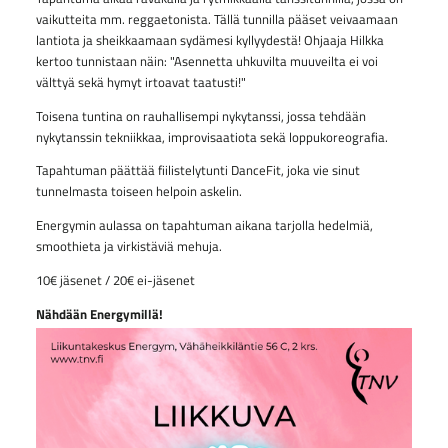
vaikutteita mm. reggaetonista. Tällä tunnilla pääset veivaamaan
lantiota ja sheikkaamaan sydämesi kyllyydestä! Ohjaaja Hilkka
kertoo tunnistaan näin: "Asennetta uhkuvilta muuveilta ei voi
välttyä sekä hymyt irtoavat taatusti!"
Toisena tuntina on rauhallisempi nykytanssi, jossa tehdään
nykytanssin tekniikkaa, improvisaatiota sekä loppukoreografia.
Tapahtuman päättää fiilistelytunti DanceFit, joka vie sinut
tunnelmasta toiseen helpoin askelin.
Energymin aulassa on tapahtuman aikana tarjolla hedelmiä,
smoothieta ja virkistäviä mehuja.
10€ jäsenet / 20€ ei-jäsenet
Nähdään Energymillä!