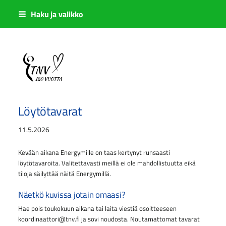
Siirry
Haku ja valikko
sivun
sisältöön
Sivuston etusivulle
Löytötavarat
11.5.2026
Kevään aikana Energymille on taas kertynyt runsaasti
löytötavaroita. Valitettavasti meillä ei ole mahdollistuutta eikä
tiloja säilyttää näitä Energymillä.
Näetkö kuvissa jotain omaasi?
Hae pois toukokuun aikana tai laita viestiä osoitteeseen
koordinaattori@tnv.fi ja sovi noudosta. Noutamattomat tavarat