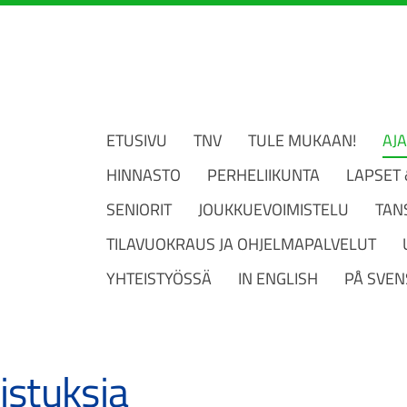
ETUSIVU
TNV
TULE MUKAAN!
AJ
HINNASTO
PERHELIIKUNTA
LAPSET
SENIORIT
JOUKKUEVOIMISTELU
TAN
TILAVUOKRAUS JA OHJELMAPALVELUT
YHTEISTYÖSSÄ
IN ENGLISH
PÅ SVEN
istuksia