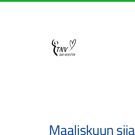
Siirry
sivun
sisältöön
Sivuston etusivulle
Maaliskuun sija