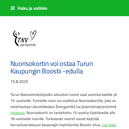
Siirry
Haku ja valikko
sivun
sisältöön
Sivuston etusivulle
Nuorisokortin voi ostaa Turun
Kaupungin Boostii -edulla
15.8.2025
Turun Naisvoimistelijoiden aikuisten tunnit ovat avoimia kaikille yli
15-vuotiaille. Tunneille nuori voi osallistua Nuorisokortilla, joka on
ostettavissa Liikuntakeskus Energymiltä tai jäsentietojärjestelmä
Hoikasta
. Nuorisokortti on tarkoitettu 15-vuotta täyttäneille alle
18-vuotiaille nuorille. Turkulaiset nuoret voivat käyttää
harrastusmaksuun kaupungin myöntämää Boostii-etua.
Lue lisää